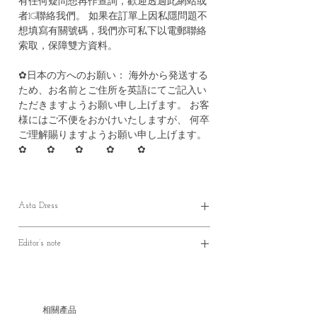
有任何疑問想再作查詢，歡迎透過此網站或
者IG聯絡我們。 如果在訂單上因私隱問題不
想填寫有關號碼，我們亦可私下以電郵聯絡
索取，保障雙方資料。
✿日本の方へのお願い： 海外から発送する
ため、お名前とご住所を英語にてご記入い
ただきますようお願い申し上げます。 お客
様にはご不便をおかけいたしますが、 何卒
ご理解賜りますようお願い申し上げます。
✿ ✿ ✿ ✿ ✿
Asta Dress
✿ Parcel will be ready in 30-40 working days
Editor’s note
*（製作期約30至40個工作天）
*（最快20個工作天）
✿吊帶連身長裙
✿ Please make sure that you have read and
✿可調節的吊帶
understood the Terms before placing the
✿兩邊有口袋
order.Please read the size carefully because every
相關產品
✿厚度適中，Asta 的布料比Agueda 厚