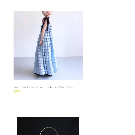
product is made-to-order.
✿同款兩色，設有黑色-Asta Dress和 藍色為
因為每件都是獨立人手按訂單製造，購買前
主調的花紋- Agueda Dress
請慎重考慮尺寸，而且每一件都是逐一製
✿一年四季也可以穿，夏天時候直接單穿就
造，所以尺寸會又少許誤差
可以，冬天時可以內搭一件長袖打底
Atelier de Charlotte Csasewfara 's Collection
✿這個款式是我長期都會穿的一款，夏天把
✿ ✿ ✿ ✿ ✿ ✿ ✿ ✿
吊帶調短一點可以單穿或者加上一件短袖T
S
恤，冬天時我比較傾向把吊帶調節到最長，
✿ length: 112 cm
然後內穿一件高領長袖打底，這次的打底十
✿ Bust: 83 cm
分推薦Kea Comfy top，非常適合10月或之後
✿ Waist: Free Size
的天氣🫶🏻
⭐️出席重要場合也沒有問題！可以搭配我們
M
這次系列中其中一件Crop Top
✿ length: 115 cm
✿ Bust: 88 cm
Rain Blue Every Cloud Finds the Wind Dress
Ivory Glow Every Cloud Finds the Win
✿ Waist: Free Size
無庫存
無庫存
L
✿ length: 120 cm
✿ Bust: 95 cm
✿ Waist: Free Size
Sample Dress in the Pictures: