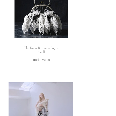
Length: 123 cm
Bust: 83 cm
Waist: Free SIze
圖片是在白光燈之下拍攝的（偏藍），影片
都是在陽光下直出，顏色偏黃，比較接近布
料的實際顏色
All dimensions are measured manually with
deviation （ranged）at 1-3cm.
The Dress Became a Bag —
Small
價
HK$1,750.00
格