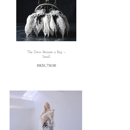
The Dress Became a Bag —
Small
價
HK$1,750.00
格