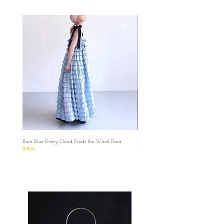
✿如現貨售罄，我們會盡快補貨
裙子，防止走光
✿如商品缺貨，我們會在付款後8個工作天內
✿風格低調但在細節中表現設計感
立刻進行退款。
✿這款皮裙特點是有一則是輕微百褶裙設
✿✿✿ Please make sure that you have read and
計，設有一邊口袋，口袋容量非常強，可以
understood the Terms before placing the order.
放電話紙巾，再加唇膏也沒有問題。而且這
✿Please read the size carefully✿
款裙子一件已包含有三個size，可以自由調
節，出外逛街吃飽也沒有問題。
MADE IN KOREA
✿ 這皮裙也是我這一陣子經常穿的衣服，因
✿ ✿ ✿ ✿ ✿ ✿ ✿ ✿
為超級方便，而且上身後真係幾靚，黑色比
FREE SIZE
較型格，唔想咁悶可以揀橄欖綠色！因為呢
✿ length:79 cm
條裙超級方便，吃飽可以較鬆一點，而且口
✿ Waist:62 - 68 cm
袋可以裝到好多嘢，缺點就係呢條裙嘅size
係固定左，雖然可以自由調校鬆緊度，但係
Rain Blue Every Cloud Finds the Wind Dress
Ivory Glow Every Cloud Finds the Win
只能在一定的範圍內。
✿ ✿ ✿ ✿ ✿ ✿ ✿ ✿
無庫存
無庫存
All dimensions are measured manually with
deviation （ranged）at 1-3cm.
圖片是在白光燈之下拍攝的（偏藍），影片
都是在陽光下直出，顏色偏黃，比較接近布
料的實際顏色