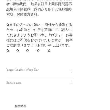
者IG聯絡我們。 如果在訂單上因私隱問題不
想填寫有關號碼，我們亦可私下以電郵聯絡
索取，保障雙方資料。
✿日本の方へのお願い： 海外から発送する
ため、お名前とご住所を英語にてご記入い
ただきますようお願い申し上げます。 お客
様にはご不便をおかけいたしますが、 何卒
ご理解賜りますようお願い申し上げます。
✿ ✿ ✿ ✿ ✿
Juniper Leather Wrap Skirt
✿現貨3-7 個工作天寄出
Editor’s note
✿預購貨品 約10-30個工作天
(不包含週末和公眾假期，但根據實際情況
✿七分長皮裙
而定)
✿皮料舒適耐穿
(韓國一月有新年假期，故此貨品預購可能
✿均碼，可以調節鬆緊度
會比一般情況需時較長)
相關產品
✿裙子是包裹式設計，但內層也有鈕扣固定