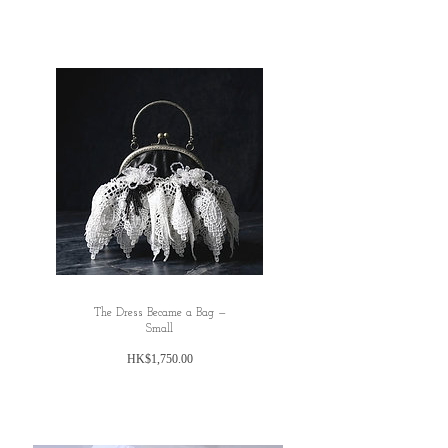
✿ Shoulder Across: 45cm
✿ Sleeve Length: 15cm
✿ Armhole: 40cm
All dimensions are measured manually with
deviation （ranged）at 1-3cn.
The Dress Became a Bag —
Small
價
HK$1,750.00
格