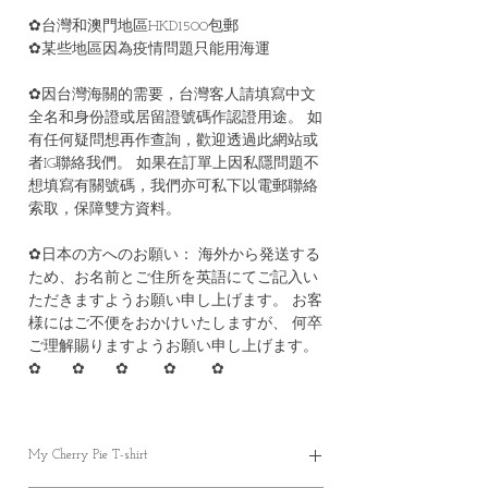
✿台灣和澳門地區HKD1500包郵
✿某些地區因為疫情問題只能用海運
✿因台灣海關的需要，台灣客人請填寫中文
全名和身份證或居留證號碼作認證用途。 如
有任何疑問想再作查詢，歡迎透過此網站或
者IG聯絡我們。 如果在訂單上因私隱問題不
想填寫有關號碼，我們亦可私下以電郵聯絡
索取，保障雙方資料。
✿日本の方へのお願い： 海外から発送する
ため、お名前とご住所を英語にてご記入い
ただきますようお願い申し上げます。 お客
様にはご不便をおかけいたしますが、 何卒
ご理解賜りますようお願い申し上げます。
✿ ✿ ✿ ✿ ✿
My Cherry Pie T-shirt