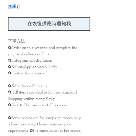
無庫存
在恢復供應時通知我
下單方法：
✿Order on this website and complete the
payment online or offline
✿Instagram directly inbox
✿WhatsApp +852 61917959
✿Contact form or email
✿Worldwide Shipping
✿ All items are eligible for Free Standard
Shipping within Hong Kong.
✿Door to Door service of SF express
✿Some photos are for sample purposes only,
colour may vary Please manage your
expectations ✿No cancellation of Pre-orders.