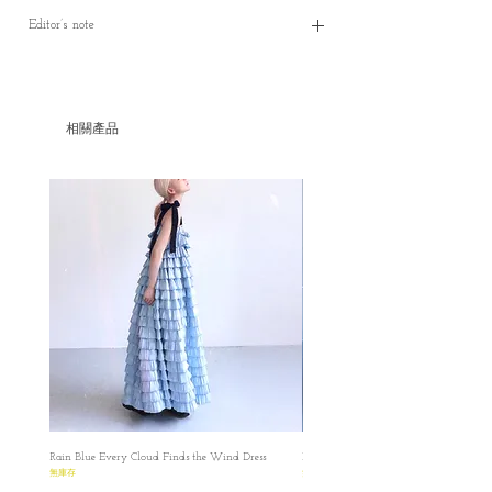
✿ Parcel will be ready in 10--30
working
days
Editor’s note
*（約10至30個工作天）
✿現貨3-7 個工作天寄出
✿這系列全部T恤的質料也是非常舒服，綿
✿預購貨品 約10-30個工作天(不包含週末和
綿軟軟的感覺
公眾假期，但根據實際情況而定
✿這款T-shirt 個人推薦米黃色因為有種復古
✿如現貨售罄，我們會盡快補貨，一般需時
相關產品
的感覺！
10至30個工作天
✿如商品缺貨，我們會在付款後8個工作天內
立刻進行退款。
✿ Please make sure that you have read and
understood the Terms before placing the order.
✿Please read the size carefully
MADE IN KOREA
✿ ✿ ✿ ✿ ✿ ✿ ✿
✿
My Cherry Pie T-shirt
Free Size
✿Length: 61 cm
✿Bust: 96cm
Rain Blue Every Cloud Finds the Wind Dress
Ivory Glow Every Cloud Finds the Win
✿Waist: 96cm
無庫存
無庫存