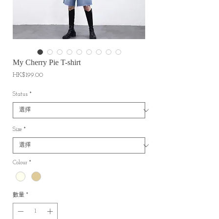
My Cherry Pie T-shirt
價
HK$199.00
格
Status
*
Size
*
Colour
*
數量
*