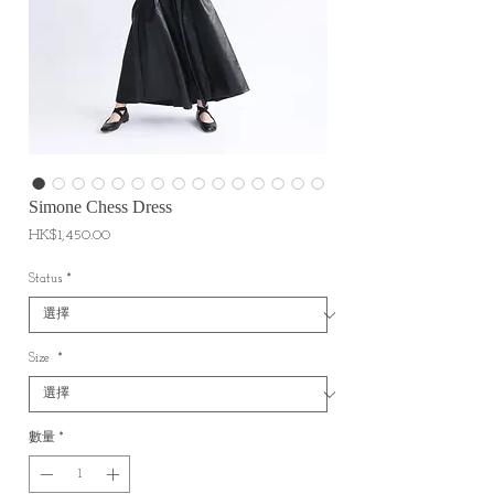
Simone Chess Dress
價
HK$1,450.00
格
Status
*
Size
*
數量
*