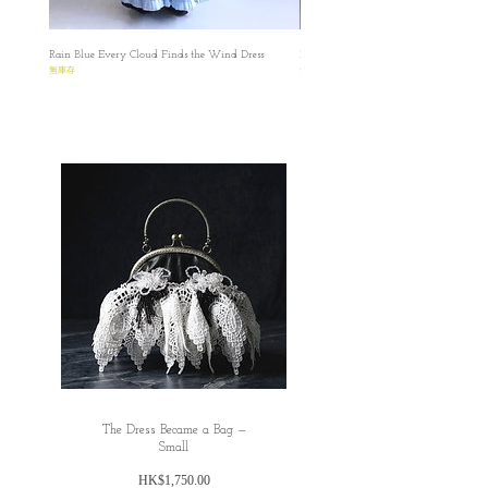
圖片是在白光燈之下拍攝的（偏藍），影片
者IG聯絡我們。 如果在訂單上因私隱問題不
都是在陽光下直出，顏色偏黃，比較接近布
想填寫有關號碼，我們亦可私下以電郵聯絡
料的實際顏色
Rain Blue Every Cloud Finds the Wind Dress
Ivory Glow Every Cloud Finds the Win
索取，保障雙方資料。
All dimensions are measured manually with
無庫存
無庫存
✿日本の方へのお願い： 海外から発送する
deviation （ranged）at 1-3cm.
ため、お名前とご住所を英語にてご記入い
ただきますようお願い申し上げます。 お客
様にはご不便をおかけいたしますが、 何卒
ご理解賜りますようお願い申し上げます。
✿ ✿ ✿ ✿ ✿
The Dress Became a Bag —
Small
價
HK$1,750.00