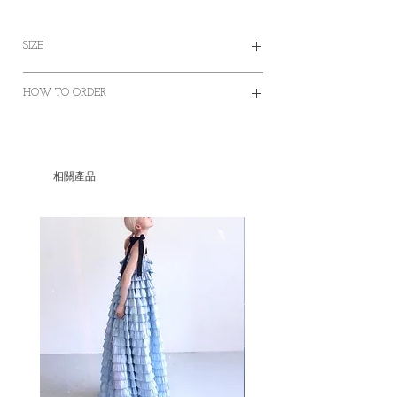
SIZE
Size
HOW TO ORDER
cm
S
M
L
✿Order on this website and complete the
payment online or offline
Length (excluding
125
125
125
✿Worldwide Shipping
strap)
相關產品
✿Free Standard Shipping is offered on orders
over HKD400 within Hong Kong.
Bust
72-
83-
88-
✿Door to Door service of SF express
84
88
95
✿Some photos are for sample purposes only,
colour may vary Please manage your
Waist
84
86
88
expectations
✿No cancellation of Pre-orders.
Shoulder
/
/
/
✿台灣和澳門地區HKD1500包郵
✿某些地區因為疫情問題只能用海運
Armhole
/
/
/
✿因台灣海關的需要，台灣客人請填寫中文
全名和身份證或居留證號碼作認證用途。 如
Collar
/
/
/
有任何疑問想再作查詢，歡迎透過此網站或