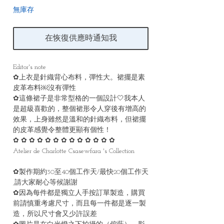
無庫存
在恢復供應時通知我
Editor's note
✿上衣是針織背心布料，彈性大。裙擺是素
皮革布料￼沒有彈性
✿這條裙子是非常型格的一個設計🤍我本人
是超級喜歡的，整個裙形令人穿後有增高的
效果，上身雖然是溫和的針織布料，但裙擺
的皮革感覺令整體更顯有個性！
✿ ✿ ✿ ✿ ✿ ✿ ✿ ✿ ✿ ✿ ✿ ✿ ✿
Atelier de Charlotte Csasewfara 's Collection
✿製作期約30至40個工作天/最快20個工作天
,請大家耐心等候謝謝
✿因為每件都是獨立人手按訂單製造，購買
前請慎重考慮尺寸，而且每一件都是逐一製
造，所以尺寸會又少許誤差