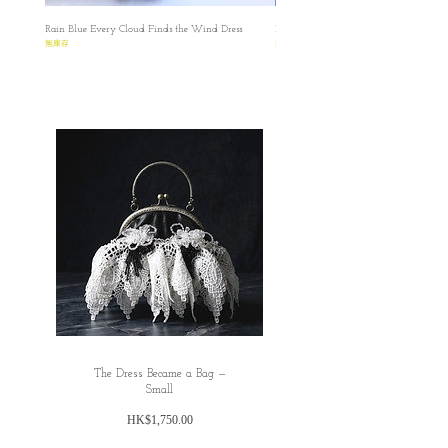
Rain Blue Every Cloud Finds the Wind Dress
Ivory Glow Every Cloud Finds the Win
無庫存
無庫存
The Dress Became a Bag —
Small
價
HK$1,750.00
格