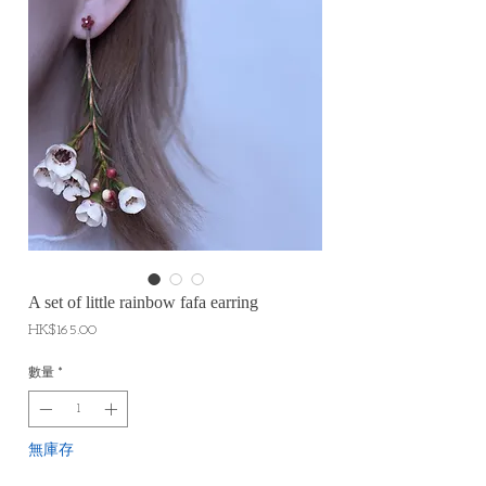
A set of little rainbow fafa earring
價
HK$165.00
格
數量
*
無庫存