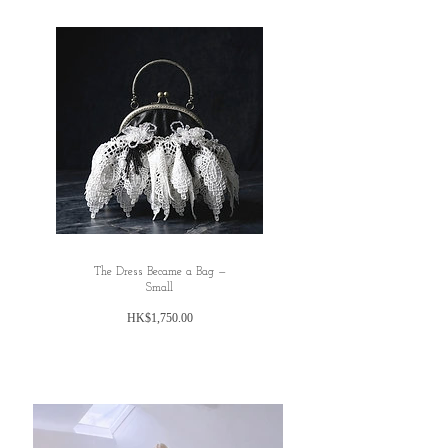
L
Length:120 cm
Bust: 95 cm
Waist:85 cm
All dimensions are measured manually with
deviation （ranged）at 1-4cm.
The Dress Became a Bag —
Small
價
HK$1,750.00
格