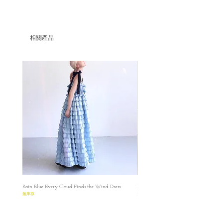
*（最快20個工作天）
Élise Printemps Dress
✿ Please make sure that you have read and
✿是一整套連身裙，背後拉鍊設計
understood the Terms before placing the
✿胸部那個是連體拼接背心設計，方便穿着
order.Please read the size carefully because every
相關產品
同時也有層次感，而且也不容易走位！
product is made-to-order.
✿這個款式是Ysaline Printemps Dress同款但不
因為每件都是獨立人手按訂單製造，購買前
同顏色和布料，質料比較薄！如果喜歡這個
請慎重考慮尺寸，而且每一件都是逐一製
款式但想要薄一點布料的話就選擇這款Élise
造，所以尺寸會又少許誤差
Printemps Dress，裙擺比較飄逸
✿✿✿ Please make sure that you have read and
✿落肩設計
understood the Terms before placing the order.
✿超適合夏天去郊遊的款式
✿Please read the size carefully
✿ Atelier De C Ć Handmade Collection
✿ ✿ ✿ ✿ ✿ ✿ ✿ ✿
S
Length: 110cm
Bust: 83cm
Waist: 68cm
M
Rain Blue Every Cloud Finds the Wind Dress
Ivory Glow Every Cloud Finds the Win
Length:115 cm
無庫存
無庫存
Bust: 90 cm
Waist: 78 cm