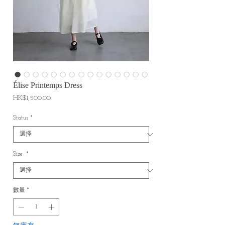
Élise Printemps Dress
價
HK$1,500.00
格
Status
*
Size
*
數量
*