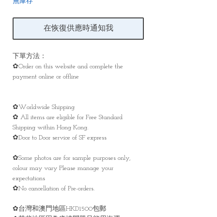
無庫存
在恢復供應時通知我
下單方法：
✿Order on this website and complete the
payment online or offline
✿Worldwide Shipping
✿ All items are eligible for Free Standard
Shipping within Hong Kong.
✿Door to Door service of SF express
✿Some photos are for sample purposes only,
colour may vary Please manage your
expectations
✿No cancellation of Pre-orders.
✿台灣和澳門地區HKD1500包郵