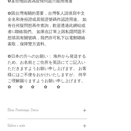
✿某些地區因為疫情問題只能用海運
✿因台灣海關的需要，台灣客人請填寫中文
全名和身份證或居留證號碼作認證用途。 如
有任何疑問想再作查詢，歡迎透過此網站或
者IG聯絡我們。 如果在訂單上因私隱問題不
想填寫有關號碼，我們亦可私下以電郵聯絡
索取，保障雙方資料。
✿日本の方へのお願い： 海外から発送する
ため、お名前とご住所を英語にてご記入い
ただきますようお願い申し上げます。 お客
様にはご不便をおかけいたしますが、 何卒
ご理解賜りますようお願い申し上げます。
✿ ✿ ✿ ✿ ✿
Élise Printemps Dress
✿ Parcel will be ready in 30-40 working days *
Editor’s note
（製作期約30至40個工作天）