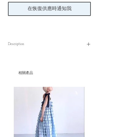
在恢復供應時通知我
Description
Ivory Cotton and linen wrap dress
✿length : 117 cm
相關產品
✿shoulder: 36 cm
✿sleeve : 50 cm
✿bust: 82 cm
✿ waist: 69 cm
(M)
✿length : 120cm
✿shoulder: 38cm
✿sleeve : 58cm
✿bust: 90cm