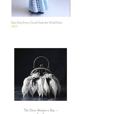
✿ waist: 70cm
Material: 60% Cotton and 40% linen
Rain Blue Every Cloud Finds the Wind Dress
Ivory Glow Every Cloud Finds the Win
無庫存
無庫存
The Dress Became a Bag —