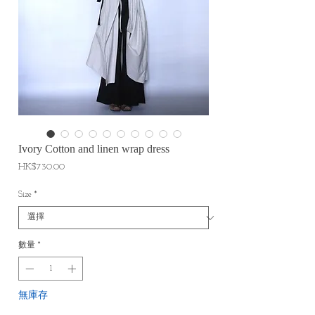
Ivory Cotton and linen wrap dress
價
HK$730.00
格
Size
*
數量
*
無庫存