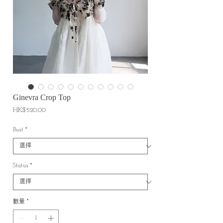
Ginevra Crop Top
價
HK$520.00
格
Bust
*
Status
*
數量
*