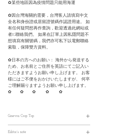
✿某些地區因為疫情問題只能用海運
✿因台灣海關的需要，台灣客人請填寫中文
全名和身份證或居留證號碼作認證用途。 如
有任何疑問想再作查詢，歡迎透過此網站或
者IG聯絡我們。 如果在訂單上因私隱問題不
想填寫有關號碼，我們亦可私下以電郵聯絡
索取，保障雙方資料。
✿日本の方へのお願い： 海外から発送する
ため、お名前とご住所を英語にてご記入い
ただきますようお願い申し上げます。 お客
様にはご不便をおかけいたしますが、 何卒
ご理解賜りますようお願い申し上げます。
✿ ✿ ✿ ✿ ✿
Ginevra Crop Top
✿ Parcel will be ready in 30-40 working days
Editor’s note
*（製作期約30至40個工作天）