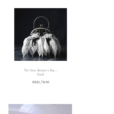
All dimensions are measured manually with
deviation （ranged）at 1-3cm.
The Dress Became a Bag —
Small
價
HK$1,750.00
格