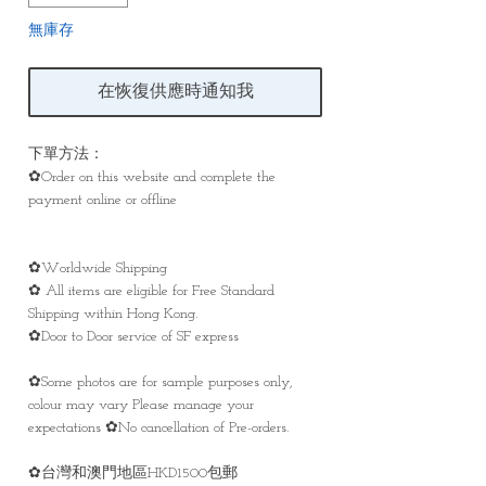
無庫存
在恢復供應時通知我
下單方法：
✿Order on this website and complete the
payment online or offline
✿Worldwide Shipping
✿ All items are eligible for Free Standard
Shipping within Hong Kong.
✿Door to Door service of SF express
✿Some photos are for sample purposes only,
colour may vary Please manage your
expectations ✿No cancellation of Pre-orders.
✿台灣和澳門地區HKD1500包郵