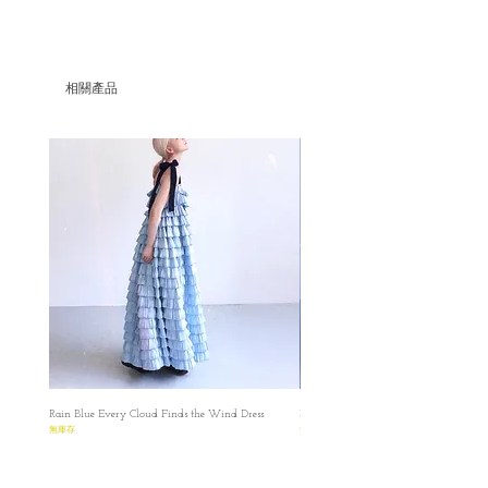
*（最快20個工作天）
✿繡花露肩短馬甲
✿ Please make sure that you have read and
✿後邊綁帶設計，適合不同胸圍的女生
understood the Terms before placing the
✿前面也有蘑菇鈕扣作微小調節
order.Please read the size carefully because every
相關產品
✿這一款設有三個款式
product is made-to-order.
✿這一款其實夏天是單穿也沒有問題，不過
因為每件都是獨立人手按訂單製造，購買前
主要目的設計在搭配的部份！令到整體造型
請慎重考慮尺寸，而且每一件都是逐一製
感昇華⭐️
造，所以尺寸會又少許誤差
Atelier de Charlotte Csasewfara 's Collection
✿ ✿ ✿ ✿ ✿ ✿ ✿ ✿
S
✿length : 16 cm (except straps)
✿Bust : 80 - 85 cm
M
✿length : 18cm (except straps)
✿Bust : 85 - 95 cm
Rain Blue Every Cloud Finds the Wind Dress
Ivory Glow Every Cloud Finds the Win
圖片是在白光燈之下拍攝的（偏藍），影片
無庫存
無庫存
都是在陽光下直出，顏色偏黃，比較接近布
料的實際顏色