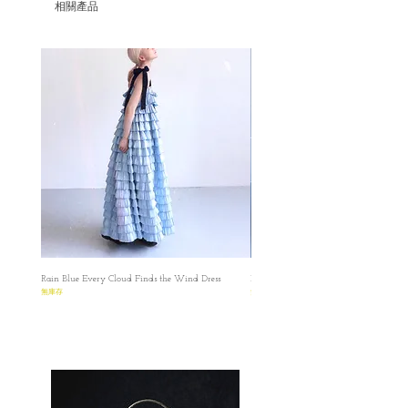
✿ Please make sure that you have read and
相關產品
✿可以做打底當假領，亦能作外襯裝飾
understood the Terms before placing the
✿同款十月有六個顏色：
order.Please read the size carefully because every
✿青花瓷款Sophrona雖然圖案豐富，但遠看
product is made-to-order.
並不會很誇張，配搭任何顏色的衣服也可，
因為每件都是獨立人手按訂單製造，購買前
布料厚度中等，不容易起皺，垂墮感強。
請慎重考慮尺寸，而且每一件都是逐一製
✿ Russell 紅色海草編織款和Sophrona是我的
造，所以尺寸會又少許誤差
Top 2，Russell Juliet Vest 是比較鮮艷的棗紅
Atelier de Charlotte Csasewfara 's Collection
色調，但這布料是細緻的海草刺繡，具有18
✿ ✿ ✿ ✿ ✿ ✿ ✿
世紀復古的色調，非常適合配搭黑色和白色
Free size
的衣服！
✿ Size: 44 x 39 cm
✿ Mikazuki Juliet Vest 是日和風格，質感飄
✿ Waist: Free Size (max. 106cm)
逸，搭配西裝也不違和，把和服套用在現代
✿Collar length: 38 cm
服飾裹，跟Felice Dress 完美契合。
✿ Hayami 米白色的淡淡繡花款日本風沒有
Sample Vest in the Pictures:
Rain Blue Every Cloud Finds the Wind Dress
Ivory Glow Every Cloud Finds the Win
那麼濃重，非常適合作為冬天的打底，建議
Free Size
無庫存
無庫存
先穿上Nara top 作打低然後Hayami 作為假
Model: 160cm, 43 kg
領，因為Hayami 的布料是這六款之中最不
親膚，所以布料比較挺身，適合秋天至春
圖片是在白光燈之下拍攝的（偏藍），影片
天，配上白色衣服效果很好。
都是在陽光下直出，顏色偏黃，比較接近布
✿ SHIORI 則是淺藍色的印花布款，感覺比較
料的實際顏色
清新！適合搭配裙子，布料質感柔軟。
All dimensions are measured manually with