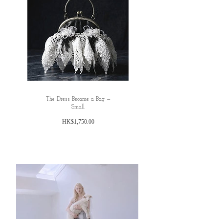
✿ Oriel Juliet vest 則是比較鮮明的黃色背心
deviation （ranged）at 1-3cm.
款，厚度也是中等，也是不容易起皺，方便
摺疊收納，跟Nara Olive Top 非常配襯，想
衣著顏色沒有那麼單調的可以考慮這一款！
雖然這款布料不是低調的圖案和花色，但也
非常容易配搭不同衣服！
✿反正這次的Juliet Vest 是must buy item ! 因
為真係好容易配搭！！而且均碼，做打底又
得，外搭都得，去旅行要帶幾件傍身，輕便
不浪費行李空間，同時每天衣服配搭都有變
The Dress Became a Bag —
化！而且他們的腰帶是可以互相交換使用
Small
的，因為可以完全直接拆開，又或者可以參
價
HK$1,750.00
考我們另一個做法，把Juliet vest 腰帶的扣眼
格
扣在外搭的大衣上，例如這次同時更新的
Gisele black Jacket，玩法很多哈哈