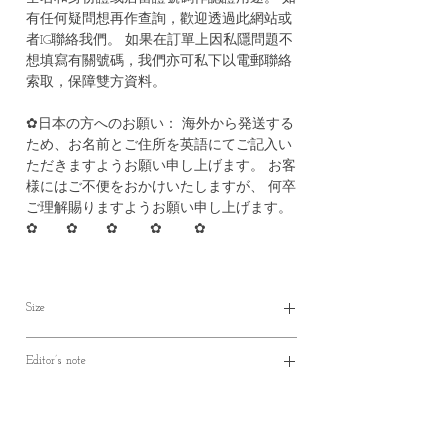
有任何疑問想再作查詢，歡迎透過此網站或
者IG聯絡我們。 如果在訂單上因私隱問題不
想填寫有關號碼，我們亦可私下以電郵聯絡
索取，保障雙方資料。
✿日本の方へのお願い： 海外から発送する
ため、お名前とご住所を英語にてご記入い
ただきますようお願い申し上げます。 お客
様にはご不便をおかけいたしますが、 何卒
ご理解賜りますようお願い申し上げます。
✿ ✿ ✿ ✿ ✿
Size
✿In stock items will be shipped within 3-8
Editor’s note
working days
✿ Parcel will be ready in 30-40 working days
✿均碼背心，腰間有調節帶，有三個扣眼調
*（製作期約30至40個工作天）
節鬆緊度，亦可以完全把腰帶拆開
*（最快20個工作天）
✿是一款四季適宜的百搭背心