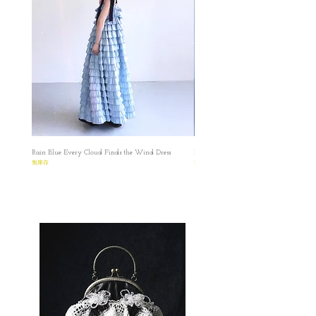
✿Across chest(half chest) : 30cm
M
✿length : 53 cm
✿Bust: Free size
✿Across chest(half chest) : 35cm
Please noted all dimensions are measured
manually with deviation（ranged）at 1-3 cm.
✿ ✿ ✿ ✿ ✿ ✿ ✿
Rain Blue Every Cloud Finds the Wind Dress
Ivory Glow Every Cloud Finds the Win
✿
無庫存
無庫存
Material: Polyester and Spandex
✿ Washing instruction : Hand wash using cool
water, and air dry only.
✿ Machine wash on low temperatures in
lukewarm or cold, and preferably soft, water.
Use the gentle machine cycle and a mild
detergent to protect the fibres.
✿ ✿ ✿ ✿ ✿ ✿ ✿
✿
Editor’s Note: