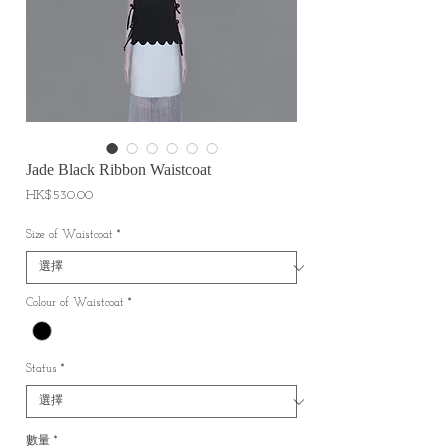
Jade Black Ribbon Waistcoat
價
HK$530.00
格
Size of Waistcoat
*
Colour of Waistcoat
*
Status
*
數量
*