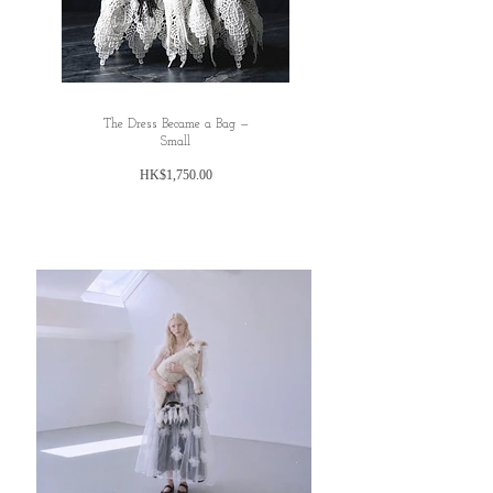
✿純色圓領馬甲，兩側綁帶設計，可自行調
節馬甲鬆緊度，這款上班穿着亦不會太顯
眼，衣擺波浪邊設計比較特別。
✿布料輕爽舒適，不厚亦不單薄，非常適合
夏末初秋的天氣。
The Dress Became a Bag —
✿單穿需要打底。
Small
✿有里布。
價
HK$1,750.00
✿有三色可選：黑色、灰藍色和藕粉色。
格
✿呢款小馬甲配搭度更加百變，裏面可以着
背心長袖衫或者自己喜歡的上衣也可以，因
為有三種顏色可供選擇，而且是同色系的兩
色設計，所以好容易就會配搭到不同衣服，
增加層次感。
入面着一件長身的簡單吊帶背心裙然後加呢
件小馬甲都好靚，增加層次感之外，仲可以
保守一點，適合一些不想胸前太暴露但又想
穿着吊帶裙的人😆
✿ ✿ ✿ ✿ ✿ ✿ ✿
✿