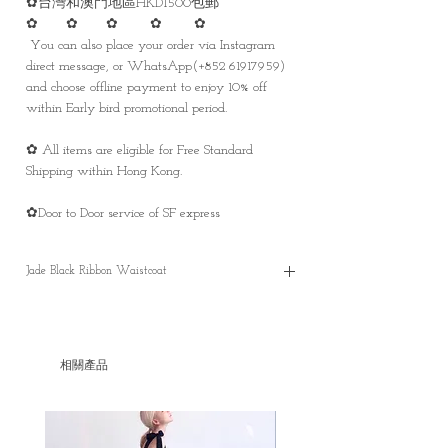
✿台灣和澳門地區HKD1500包郵
✿ ✿ ✿ ✿ ✿
You can also place your order via Instagram
direct message, or WhatsApp(+852 61917959)
and choose offline payment to enjoy 10% off
within Early bird promotional period.
✿ All items are eligible for Free Standard
Shipping within Hong Kong.
✿Door to Door service of SF express
Jade Black Ribbon Waistcoat
Jade Black Ribbon Waistcoat
✿ ✿ ✿ ✿ ✿ ✿ ✿
相關產品
✿
S
✿length : 50 cm
✿Bust: Free size