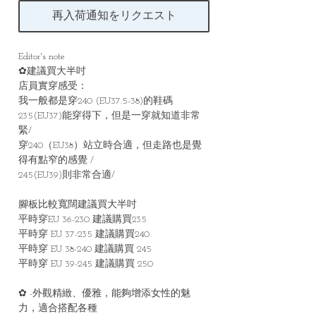
再入荷通知をリクエスト
Editor's note
✿建議買大半吋
店員實穿感受：
我一般都是穿240 (EU37.5-38)的鞋碼
235(EU37)能穿得下，但是一穿就知道非常
緊/
穿240（EU38）站立時合適，但走路也是覺
得有點窄的感覺 /
245(EU39)則非常合適/
腳板比較寬闊建議買大半吋
平時穿EU 36-230 建議購買235
平時穿 EU 37-235 建議購買240
平時穿 EU 38-240 建議購買 245
平時穿 EU 39-245 建議購買 250
✿ -外觀精緻、優雅，能夠增添女性的魅
力，適合搭配各種