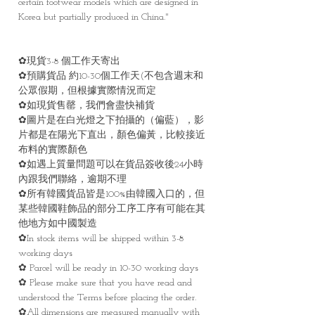
certain footwear models which are designed in
Korea but partially produced in China."
✿現貨3-8 個工作天寄出
✿預購貨品 約10-30個工作天(不包含週末和
公眾假期，但根據實際情況而定
✿如現貨售罄，我們會盡快補貨
✿圖片是在白光燈之下拍攝的（偏藍），影
片都是在陽光下直出，顏色偏黃，比較接近
布料的實際顏色
✿如遇上質量問題可以在貨品簽收後24小時
內跟我們聯絡，逾期不理
✿所有韓國貨品皆是100%由韓國入口的，但
某些韓國鞋飾品的部分工序工序有可能在其
他地方如中國製造
✿In stock items will be shipped within 3-8
working days
✿ Parcel will be ready in 10-30 working days
✿ Please make sure that you have read and
understood the Terms before placing the order.
✿All dimensions are measured manually with