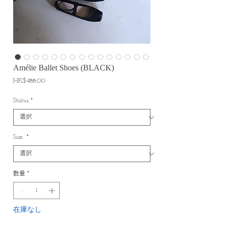
Amélie Ballet Shoes (BLACK)
価
HK$488.00
格
Status
*
Size
*
数量
*
在庫なし