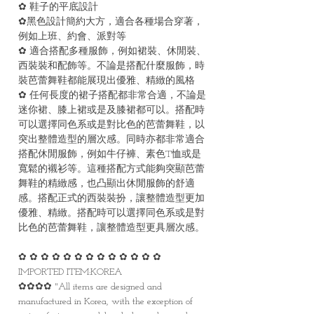
✿ 鞋子的平底設計
✿黑色設計簡約大方，適合各種場合穿著，
例如上班、約會、派對等
✿ 適合搭配多種服飾，例如裙裝、休閒裝、
西裝裝和配飾等。不論是搭配什麼服飾，時
裝芭蕾舞鞋都能展現出優雅、精緻的風格
✿ 任何長度的裙子搭配都非常合適，不論是
迷你裙、膝上裙或是及膝裙都可以。搭配時
可以選擇同色系或是對比色的芭蕾舞鞋，以
突出整體造型的層次感。同時亦都非常適合
搭配休閒服飾，例如牛仔褲、素色T恤或是
寬鬆的襯衫等。這種搭配方式能夠突顯芭蕾
舞鞋的精緻感，也凸顯出休閒服飾的舒適
感。搭配正式的西裝裝扮，讓整體造型更加
優雅、精緻。搭配時可以選擇同色系或是對
比色的芭蕾舞鞋，讓整體造型更具層次感。
✿ ✿ ✿ ✿ ✿ ✿ ✿ ✿ ✿ ✿ ✿ ✿ ✿
IMPORTED ITEM:KOREA
✿✿✿✿ "All items are designed and
manufactured in Korea, with the exception of