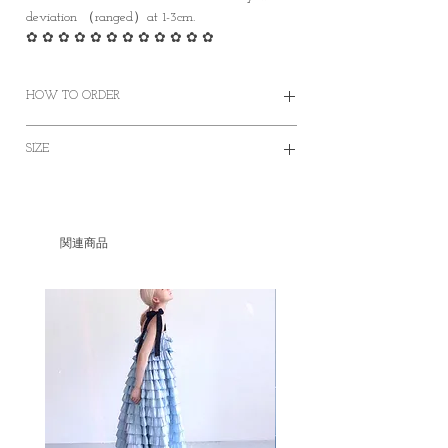
deviation （ranged）at 1-3cm.
✿ ✿ ✿ ✿ ✿ ✿ ✿ ✿ ✿ ✿ ✿ ✿
HOW TO ORDER
✿Order on this website and complete the
SIZE
payment online or offline
✿Worldwide Shipping
✿Free Standard Shipping is offered on orders
JAPAN
U.S
U.K
EUR
KOREA
over HKD400 within Hong Kong.
✿Door to Door service of SF express
22
5
3
34
220
関連商品
✿Some photos are for sample purposes only,
colour may vary Please manage your
22.5
5.5
3.5
35
225
expectations
✿No cancellation of Pre-orders.
23
6
4
36
230
✿台灣和澳門地區HKD1500包郵
✿某些地區因為疫情問題只能用海運
23.5
6.5
4.5
37
235
✿因台灣海關的需要，台灣客人請填寫中文
全名和身份證或居留證號碼作認證用途。 如
24
7
5
38
240
有任何疑問想再作查詢，歡迎透過此網站或