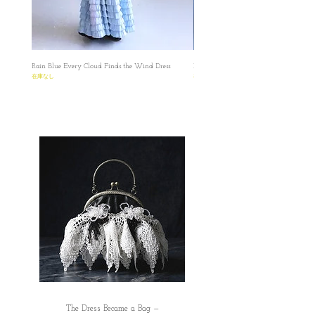
者IG聯絡我們。 如果在訂單上因私隱問題不
25.5
7.5
5.5
39
245
想填寫有關號碼，我們亦可私下以電郵聯絡
索取，保障雙方資料。
25
8
6
40
250
✿日本の方へのお願い： 海外から発
Rain Blue Every Cloud Finds the Wind Dress
Ivory Glow Every Cloud Finds the Win
在庫なし
在庫なし
The Dress Became a Bag —