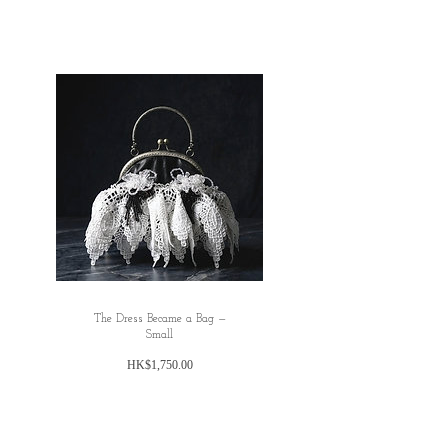
ため、お名前とご住所を英語にてご記入い
ただきますようお願い申し上げます。 お客
様にはご不便をおかけいたしますが、 何卒
ご理解賜りますようお願い申し上げます。
✿ ✿ ✿ ✿ ✿ ✿ ✿ ✿ ✿ ✿ ✿ ✿ ✿
The Dress Became a Bag —
Small
価
HK$1,750.00
格