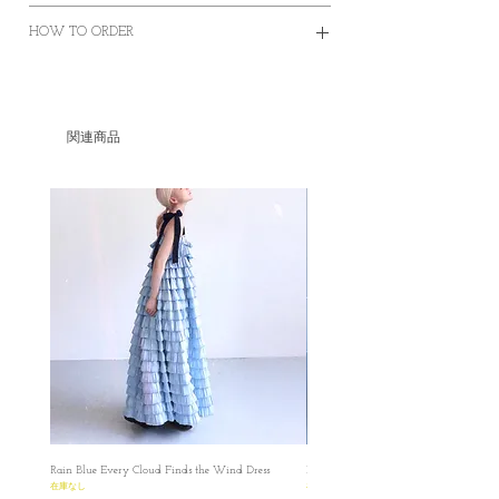
HOW TO ORDER
S
Length: 80 cm (STRAP NOT INCLUDED)
✿Order on this website and complete the
Waist:72 -85 cm
payment online or offline
✿Worldwide Shipping
M
関連商品
✿Free Standard Shipping is offered on orders
Length:90 cm (STRAP NOT INCLUDED)
over HKD400 within Hong Kong.
Waist:80-93 cm
✿Door to Door service of SF express
✿Some photos are for sample purposes only,
✿ ✿ ✿ ✿ ✿ ✿ ✿✿ ✿ ✿ ✿ ✿ ✿ ✿
colour may vary Please manage your
Sample Dress in the pictures:
expectations
Length:90 cm (STRAP NOT INCLUDED)
✿No cancellation of Pre-orders.
Waist: 72-85 cm
✿台灣和澳門地區HKD1500包郵
Model: 160cm/44kg
✿某些地區因為疫情問題只能用海運
✿ ✿ ✿ ✿ ✿ ✿ ✿ ✿ ✿ ✿ ✿ ✿ ✿ ✿
✿因台灣海關的需要，台灣客人請填寫中文
圖片是在白光燈之下拍攝的（偏藍），影片
全名和身份證或居留證號碼作認證用途。 如
都是在陽光下直出，顏色偏黃，比較接近布
有任何疑問想再作查詢，歡迎透過此網站或
料的實際顏色
者IG聯絡我們。 如果在訂單上因私隱問題不
All dimensions are measured manually with
想填寫有關號碼，我們亦可私下以電郵聯絡
deviation （ranged）at 1-3cm.
Rain Blue Every Cloud Finds the Wind Dress
Ivory Glow Every Cloud Finds the Win
索取，保障雙方資料。
在庫なし
在庫なし
✿日本の方へのお願い： 海外から発送する