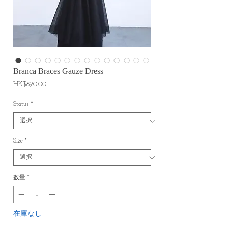
Branca Braces Gauze Dress
価
HK$890.00
格
Status
*
Size
*
数量
*
在庫なし