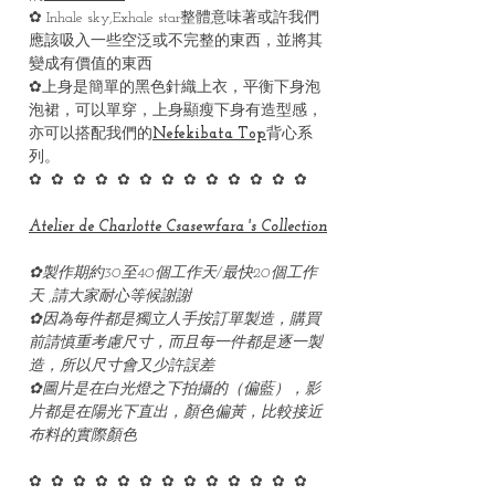
✿ Inhale sky,Exhale star整體意味著或許我們
應該吸入一些空泛或不完整的東西，並將其
變成有價值的東西
✿上身是簡單的黑色針織上衣，平衡下身泡
泡裙，可以單穿，上身顯瘦下身有造型感，
亦可以搭配我們的
Nefekibata Top
背心系
列。
✿ ✿ ✿ ✿ ✿ ✿ ✿ ✿ ✿ ✿ ✿ ✿ ✿
Atelier de Charlotte Csasewfara 's Collection
✿製作期約30至40個工作天/最快20個工作
天 ,請大家耐心等候謝謝
✿因為每件都是獨立人手按訂單製造，購買
前請慎重考慮尺寸，而且每一件都是逐一製
造，所以尺寸會又少許誤差
✿圖片是在白光燈之下拍攝的（偏藍），影
片都是在陽光下直出，顏色偏黃，比較接近
布料的實際顏色
✿ ✿ ✿ ✿ ✿ ✿ ✿ ✿ ✿ ✿ ✿ ✿ ✿