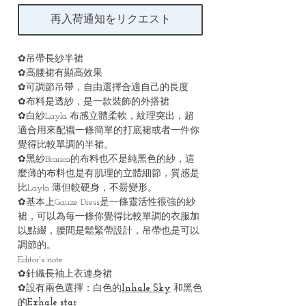
再入荷通知をリクエスト
✿吊帶長紗半裙
✿高腰裙有顯高效果
✿可調節吊帶，自由選擇合適自己的長度
✿布料是透紗，是一款裝飾的外搭裙
✿白紗Layla 布感立體柔軟，紋理突出，超
適合用來配襯一條簡單的打底裙或者一件你
覺得比較單調的半裙。
✿黑紗Branca的布料也不是純黑色的紗，這
麼薄的布料也是有肌理的立體細節，質感是
比Layla 薄但較硬身，不昜變形。
✿基本上Gauze Dress是一條靈活性很強的紗
裙，可以為每一條你覺得比較單調的衣服加
以點綴，腰間是鬆緊帶設計，吊帶也是可以
調節的。
Editor's note
✿針織長袖上衣連身裙
✿設有兩色選擇：白色的
Inhale Sky
和黑色
的
Exhale star