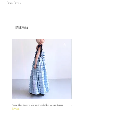
Dora Dress
*（製作期約30至40個工作天）
*（最快20個工作天）
✿ V領背心長裙
✿ Please make sure that you have read and
✿中間縷空的設計可修飾頸型，更加可以畫
understood the Terms before placing the
龍點睛一條簡單的背心裙子🫶🏻
order.Please read the size carefully because every
関連商品
✿兩邊有口袋實用性強
product is made-to-order.
✿背後拉鍊設計容易穿着
因為每件都是獨立人手按訂單製造，購買前
✿布料挺身，厚度適中，適合夏天
請慎重考慮尺寸，而且每一件都是逐一製
✿ 單穿只要搭配不同類型的袋子，應付各種
造，所以尺寸會又少許誤差
場合與上班約會和朋友聚會也是沒有問題的
Atelier De C Ć Handmade Collection
✿搭配Ruffled Vest 系列更是增加裙子的立體
✿ ✿ ✿ ✿ ✿ ✿ ✿ ✿
感，小宴會的類似場合也可以駕馭！
Dora Dress
S
✿length : 112cm
✿Bust: 90 cm
✿Waist: 95 cm
✿Armhole: 48 cm
M
✿length : 115 cm
Rain Blue Every Cloud Finds the Wind Dress
Ivory Glow Every Cloud Finds the Win
✿Bust: 95 cm
在庫なし
在庫なし
✿Waist: 102 cm