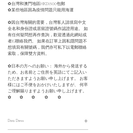
✿台灣和澳門地區HKD1500包郵
✿某些地區因為疫情問題只能用海運
✿因台灣海關的需要，台灣客人請填寫中文
全名和身份證或居留證號碼作認證用途。 如
有任何疑問想再作查詢，歡迎透過此網站或
者IG聯絡我們。 如果在訂單上因私隱問題不
想填寫有關號碼，我們亦可私下以電郵聯絡
索取，保障雙方資料。
✿日本の方へのお願い： 海外から発送する
ため、お名前とご住所を英語にてご記入い
ただきますようお願い申し上げます。 お客
様にはご不便をおかけいたしますが、 何卒
ご理解賜りますようお願い申し上げます。
✿ ✿ ✿ ✿ ✿
Dora Dress
✿ Parcel will be ready in 30-40 working days