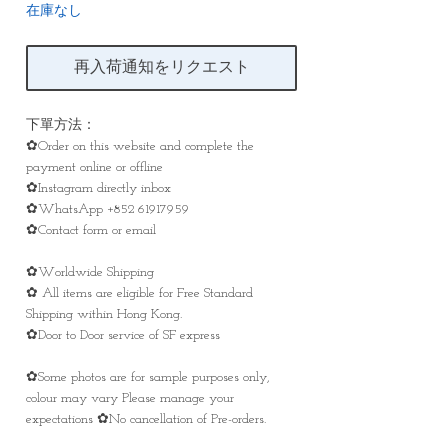
在庫なし
再入荷通知をリクエスト
下單方法：
✿Order on this website and complete the
payment online or offline
✿Instagram directly inbox
✿WhatsApp +852 61917959
✿Contact form or email
✿Worldwide Shipping
✿ All items are eligible for Free Standard
Shipping within Hong Kong.
✿Door to Door service of SF express
✿Some photos are for sample purposes only,
colour may vary Please manage your
expectations ✿No cancellation of Pre-orders.