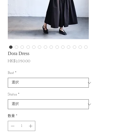
Dora Dress
価
HK$1,050.00
格
Bust
*
Status
*
数量
*