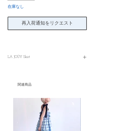
在庫なし
再入荷通知をリクエスト
LA JOÜY Skirt
✿ LA JOÜY Skirt in Black
Original Price of Main Items is HKD788
LA JOÜY Skirt in Black
関連商品
XS
S
M
Waist
64
68
72
Length
78
80
82
Please note all dimensions are measured