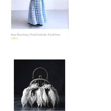
manually with deviations ranging from 1 to 3
cm.
Designed to be fitted at the waist
Light-weight, non-stretchy fabric
Model is 156cm
Rain Blue Every Cloud Finds the Wind Dress
Ivory Glow Every Cloud Finds the Win
EDITORS' NOTES //
在庫なし
在庫なし
♥︎ 印花布有個專屬的美麗名稱：Toile de Jouy
是一款在18世紀的法國十分流行的印花，採
用銅版印刷，在米色的棉麻布上描繪出一幅
幅法國人的生活，以及神話歷史等故事性場
景。 ♥︎ 特別選購的這款面料，用上手感柔軟
的水洗棉麻，經過三重的高溫水洗後，表面
呈現輕微的皺摺感，感覺自然厚實，完美演
繹出印花細節豐富的故事性，紋樣精美細
緻，呈現出古典浪漫的田園氣息 ✿