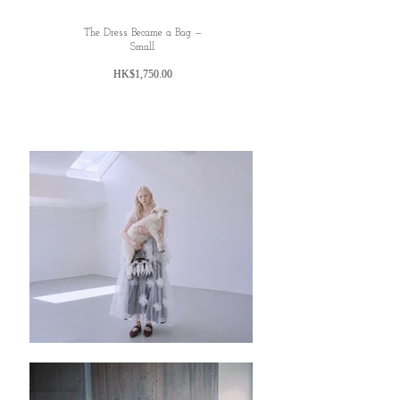
The Dress Became a Bag —
Small
価
HK$1,750.00
格