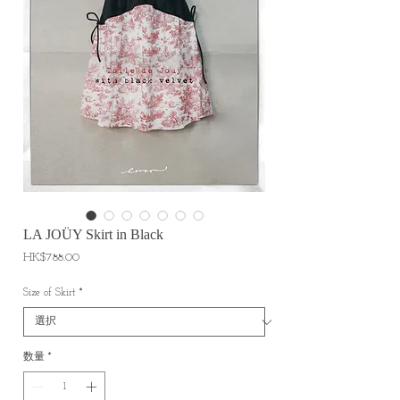
LA JOÜY Skirt in Black
価
HK$788.00
格
Size of Skirt
*
数量
*