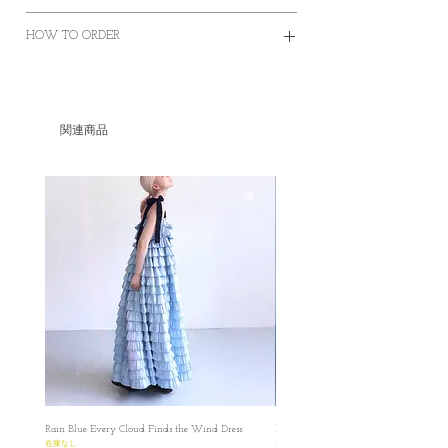
Size
HOW TO ORDER
cm
S
M
L
✿Order on this website and complete the
payment online or offline
Length (Excluding
105
105
105
✿Worldwide Shipping
Strap)
関連商品
✿Free Standard Shipping is offered on orders
over HKD400 within Hong Kong.
Bust(Elastic Fabric)
70-
75-
80-
✿Door to Door service of SF express
87
92
97
✿Some photos are for sample purposes only,
colour may vary Please manage your
Waist
F
F
F
expectations
✿No cancellation of Pre-orders.
Shoulder
F
F
F
✿台灣和澳門地區HKD1500包郵
✿某些地區因為疫情問題只能用海運
Armhole
45
48
51
✿因台灣海關的需要，台灣客人請填寫中文
全名和身份證或居留證號碼作認證用途。 如
Collar
F
F
F
有任何疑問想再作查詢，歡迎透過此網站或
圖片是在白光燈之下拍攝的（偏藍），影片
者IG聯絡我們。 如果在訂單上因私隱問題不
都是在陽光下直出，顏色偏黃，比較接近布
想填寫有關號碼，我們亦可私下以電郵聯絡
料的實際顏色
Rain Blue Every Cloud Finds the Wind Dress
Ivory Glow Every Cloud Finds the Win
索取，保障雙方資料。
All dimensions are measured manually with
在庫なし
在庫なし