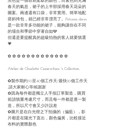
黑色是一個容易駕馭的顏色，而紫色則充滿
春天的氣息，裙子的上半部採用春天花朵的
圖案。兩邊還有口袋，非常實用。簡單地配
搭斜挎包，就已經非常漂亮了。Petunia dress
是一款非常多功能的裙子，能夠讓你在不同
的場合和季節中穿著自如🩶
但還是要提醒真的超級怕熱的客人就要慎選
💗
✿ ✿ ✿ ✿ ✿ ✿ ✿ ✿ ✿ ✿ ✿ ✿ ✿
Atelier de Charlotte Csasewfara 's Collection
✿製作期約30至40個工作天/最快20個工作天
,請大家耐心等候謝謝
✿因為每件都是獨立人手按訂單製造，購買
前請慎重考慮尺寸，而且每一件都是逐一製
造，所以尺寸會又少許誤差
✿圖片是在白光燈之下拍攝的（偏藍），影
片都是在陽光下直出，顏色偏黃，比較接近
布料的實際顏色