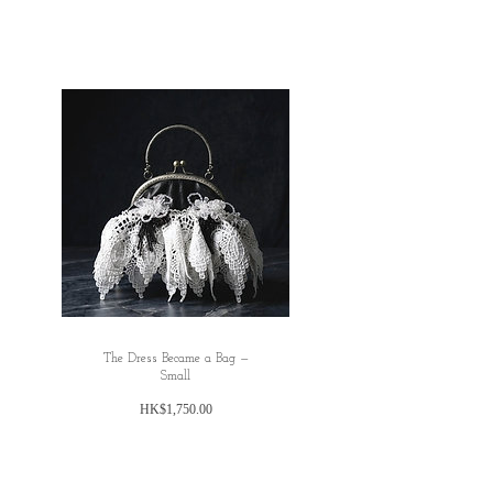
✿日本の方へのお願い： 海外から発送する
deviation （ranged）at 1-3cm.
ため、お名前とご住所を英語にてご記入い
ただきますようお願い申し上げます。 お客
Sample Dress in the pic: Size S
様にはご不便をおかけいたしますが、 何卒
ご理解賜りますようお願い申し上げます。
✿ ✿ ✿ ✿ ✿
The Dress Became a Bag —
Small
価
HK$1,750.00
格