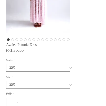
Azalea Petunia Dress
価
HK$1,300.00
格
Status
*
Size
*
数量
*