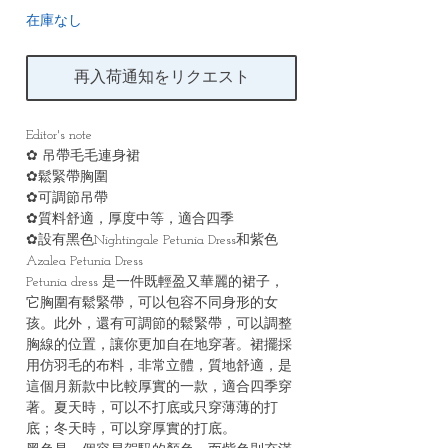
在庫なし
再入荷通知をリクエスト
Editor's note
✿ 吊帶毛毛連身裙
✿鬆緊帶胸圍
✿可調節吊帶
✿質料舒適，厚度中等，適合四季
✿設有黑色Nightingale Petunia Dress和紫色
Azalea Petunia Dress
Petunia dress 是一件既輕盈又華麗的裙子，
它胸圍有鬆緊帶，可以包容不同身形的女
孩。此外，還有可調節的鬆緊帶，可以調整
胸線的位置，讓你更加自在地穿著。裙擺採
用仿羽毛的布料，非常立體，質地舒適，是
這個月新款中比較厚實的一款，適合四季穿
著。夏天時，可以不打底或只穿薄薄的打
底；冬天時，可以穿厚實的打底。