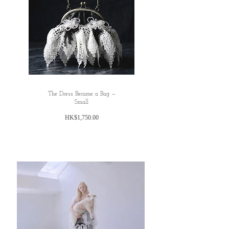
The Dress Became a Bag —
Small
価
HK$1,750.00
格