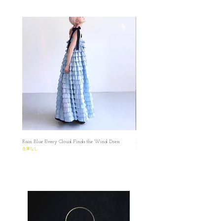
Rain Blue Every Cloud Finds the Wind Dress
Ivory Glow Every Cloud Finds the Win
在庫なし
在庫なし