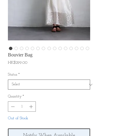
Bouvier Bag
Price
HK$299.00
Status
*
Quantity
*
Out of Stock
Notify When Available