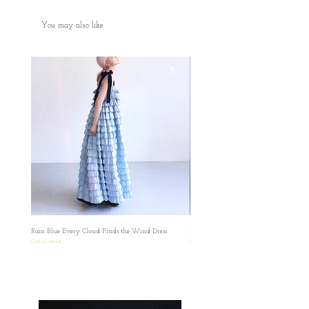
大，可以裝到電話和銀包和唇膏紙巾！
公眾假期，但根據實際情況而定
✿但外型簡潔乾淨，是一個搭配到十足的斜
✿如現貨售罄，我們會盡快補貨，一般需時
You may also like
孭小袋子
10至30個工作天
✿如商品缺貨，我們會在付款後8個工作天內
立刻進行退款。
✿ Please make sure that you have read and
understood the Terms before placing the order.
✿Please read the size carefully
MADE IN KOREA
✿ ✿ ✿ ✿ ✿ ✿ ✿
✿
Bouvier Bag
✿Size: 18x12x3 cm
length of strap: 50cm
All dimensions are measured manually with
Rain Blue Every Cloud Finds the Wind Dress
Ivory Glow Every Cloud Finds the Win
deviation （ranged）at 1-3cm.
Out of stock
Out of stock