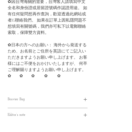
✿因台灣海關的需要，台灣客人請填寫中文
全名和身份證或居留證號碼作認證用途。 如
有任何疑問想再作查詢，歡迎透過此網站或
者IG聯絡我們。 如果在訂單上因私隱問題不
想填寫有關號碼，我們亦可私下以電郵聯絡
索取，保障雙方資料。
✿日本の方へのお願い： 海外から発送する
ため、お名前とご住所を英語にてご記入い
ただきますようお願い申し上げます。 お客
様にはご不便をおかけいたしますが、 何卒
ご理解賜りますようお願い申し上げます。
✿ ✿ ✿ ✿ ✿
Bouvier Bag
✿ Parcel will be ready in 10--30
working
days
Editor’s note
*（約10至30個工作天）
✿現貨3-7 個工作天寄出
✿ Bouvier Bag是一個輕便的小袋子，容量不
✿預購貨品 約10-30個工作天(不包含週末和