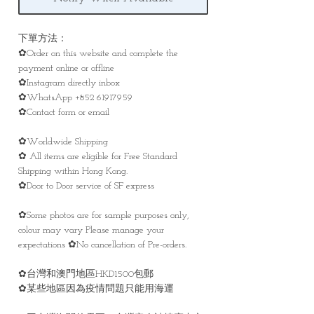
下單方法：
✿Order on this website and complete the
payment online or offline
✿Instagram directly inbox
✿WhatsApp +852 61917959
✿Contact form or email
✿Worldwide Shipping
✿ All items are eligible for Free Standard
Shipping within Hong Kong.
✿Door to Door service of SF express
✿Some photos are for sample purposes only,
colour may vary Please manage your
expectations ✿No cancellation of Pre-orders.
✿台灣和澳門地區HKD1500包郵
✿某些地區因為疫情問題只能用海運