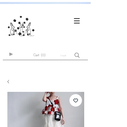
Cart
(0)
Log In