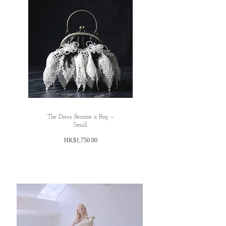
The Dress Became a Bag —
Small
Price
HK$1,750.00