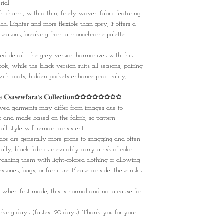
rial
ish charm, with a thin, finely woven fabric featuring
uch. Lighter and more flexible than grey, it offers a
ll seasons, breaking from a monochrome palette.
ted detail. The grey version harmonizes with this
look, while the black version suits all seasons, pairing
ith coats; hidden pockets enhance practicality,
 𝐂𝐬𝐚𝐬𝐞𝐰𝐟𝐚𝐫𝐚'𝐬 𝐂𝐨𝐥𝐥𝐞𝐜𝐭𝐢𝐨𝐧✿✿✿✿✿✿✿✿
eived garments may differ from images due to
ut and made based on the fabric, so pattern
ll style will remain consistent.
ace are generally more prone to snagging and often
y, black fabrics inevitably carry a risk of color
ashing them with light-colored clothing or allowing
essories, bags, or furniture. Please consider these risks
when first made; this is normal and not a cause for
rking days (fastest 20 days). Thank you for your