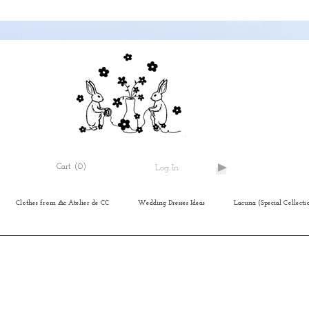
Cart
(0)
Log In
Clothes from ⨺c Atelier de CC
Wedding Dresses Ideas
Lacuna (Special Collecti