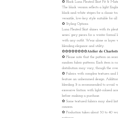
✿ Black Luna Pleated Skirt Fit & Mate
The black version reflects a light Engl
black-and-white stripes for a classic to
versatile, low-key style suitable for a
✿ Styling Options
Luna Pleated Skirt shines with its plea
series’ grey pieces for a winter formal 
with any outfit. Wear alone or layer w
blending elegance and utility.
✿✿✿✿✿✿✿✿𝐀𝐭𝐞𝐥𝐢𝐞𝐫 𝐝𝐞 𝐂𝐡𝐚𝐫𝐥𝐨𝐭𝐭𝐞
✿ Please note that the pattern on rec
random fabric patterns. Each item is c
distribution may vary, though the overa
✿ Fabrics with complex textures and l
feature an unhemmed design. Additionall
bleeding. It is recommended to avoid w
excessive friction with light-colored acc
before making a purchase.
✿ Some textured fabrics may shed lint 
concern.
✿ Production takes about 30 to 40 wo
patience.