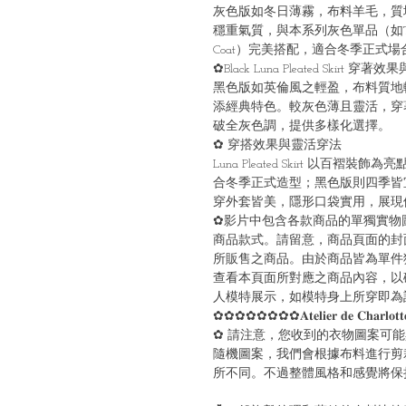
灰色版如冬日薄霧，布料羊毛，質
穩重氣質，與本系列灰色單品（如Taylor Grey
Coat）完美搭配，適合冬季正式場
✿Black Luna Pleated Skirt
黑色版如英倫風之輕盈，布料質地
添經典特色。較灰色薄且靈活，穿
破全灰色調，提供多樣化選擇。
✿ 穿搭效果與靈活穿法
Luna Pleated Skirt 以
合冬季正式造型；黑色版則四季皆
穿外套皆美，隱形口袋實用，展現
✿影片中包含各款商品的單獨實物
商品款式。請留意，商品頁面的封
所販售之商品。由於商品皆為單件
查看本頁面所對應之商品內容，以
人模特展示，如模特身上所穿即為
✿✿✿✿✿✿✿✿𝐀𝐭𝐞𝐥𝐢𝐞𝐫 𝐝𝐞 𝐂𝐡𝐚𝐫𝐥𝐨𝐭𝐭𝐞
✿ 請注意，您收到的衣物圖案可
隨機圖案，我們會根據布料進行剪
所不同。不過整體風格和感覺將保