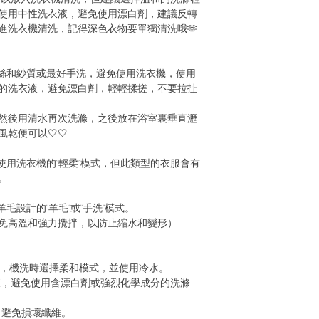
使用中性洗衣液，避免使用漂白劑，建議反轉
進洗衣機清洗，記得深色衣物要單獨清洗哦🫶
絲和紗質或最好手洗，避免使用洗衣機，使用
的洗衣液，避免漂白劑，輕輕揉搓，不要拉扯
然後用清水再次洗滌，之後放在浴室裏垂直瀝
乾便可以🤍🤍
使用洗衣機的“輕柔”模式，但此類型的衣服會有
。
毛設計的“羊毛”或“手洗”模式。
免高溫和強力攪拌，以防止縮水和變形）
水手洗，機洗時選擇柔和模式，並使用冷水。
洗衣液，避免使用含漂白劑或強烈化學成分的洗滌
泡，避免損壞纖維。