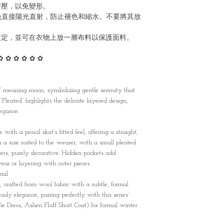
度擠壓，以免變形。
，避免直接陽光直射，防止褪色和縮水。不要將其放
低溫設定，並可在衣物上放一層布料以保護面料。
✿ ✿ ✿ ✿ ✿ ✿
,” meaning moon, symbolizing gentle serenity that
 “Pleated” highlights the delicate layered design,
egance.
with a pencil skirt’s fitted feel, offering a straight,
 a size suited to the wearer, with a small pleated
ers, purely decorative. Hidden pockets add
wear or layering with outer pieces.
ial
 crafted from wool fabric with a subtle, formal
ady elegance, pairing perfectly with this series’
ie Dress, Ashen Fluff Short Coat) for formal winter