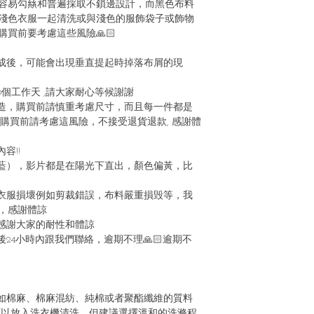
容易勾𢇃和普遍採取不鎖邊設計，而黑色布料
淺色衣服一起清洗或與淺色的服飾袋子或飾物
買前要考慮這些風險🙏🏻
成後，可能會出現垂直提起時掉落布屑的現
20個工作天 ,請大家耐心等候謝謝
造，購買前請慎重考慮尺寸，而且每一件都是
，購買前請考慮這風險，不接受退貨退款, 感謝體
容!!
藍），影片都是在陽光下直出，顏色偏黃，比
衣服損壞例如剪裁錯誤，布料嚴重損毁等，我
，感謝體諒
感謝大家的耐性和體諒
24小時內跟我們聯絡，逾期不理🙏🏻逾期不
如棉麻、棉麻混紡、純棉或者聚酯纖維的質料
可以放入洗衣機清洗，但建議選擇溫和的洗滌程