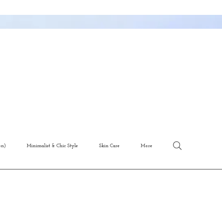
on)
Minimalist & Chic Style
Skin Care
More