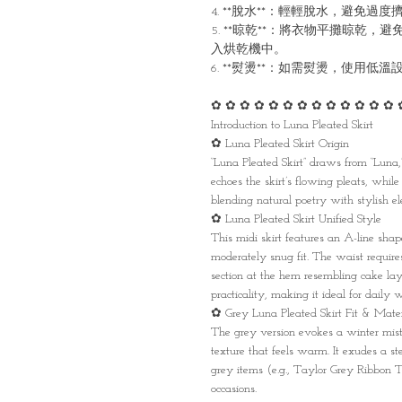
4. **脫水**：輕輕脫水，避免過
5. **晾乾**：將衣物平攤晾乾
入烘乾機中。
6. **熨燙**：如需熨燙，使用
✿ ✿ ✿ ✿ ✿ ✿ ✿ ✿ ✿ ✿ ✿ ✿ ✿ 
Introduction to Luna Pleated Skirt
✿ Luna Pleated Skirt Origin
“Luna Pleated Skirt” draws from “Luna
echoes the skirt’s flowing pleats, while
blending natural poetry with stylish el
✿ Luna Pleated Skirt Unified Style
This midi skirt features an A-line shape 
moderately snug fit. The waist requires
section at the hem resembling cake lay
practicality, making it ideal for daily 
✿ Grey Luna Pleated Skirt Fit & Mater
The grey version evokes a winter mist,
texture that feels warm. It exudes a ste
grey items (e.g., Taylor Grey Ribbon T
occasions.