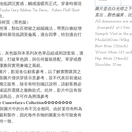
地低調沉實感，觸感溫暖而正式。穿著時展現
圖片是在白光燈之下
 Ribbon Tie Dress、Ashen Fluff Short
直出，顏色偏黃，比
合。
All dimensions are 
 穿著效果與材質（黑色版）
（ranged）at 1-3cm.
輕薄，類似百褶裙之細膩織法，帶黑白條紋增
Sample Vest in the p
著時展現低調英倫風，適合四季，特別適合打
Model:160cm /43kg
Bust: 81cm (32inch)
Waist: 58cm (23 inc
百褶裝飾為亮點，灰色版與本系列灰色單品組成和諧套裝，適
Hip: 86cm (34inch)
宜，打破單色調，與任何服裝搭配。單穿或疊
Shoulder: 37cm
優雅與實用兼備之風範。
圖片，歡迎各位顧客參考，以了解實際購買之
面圖片僅供穿搭示意參考，並不代表目前連結
獨立販售，除非有特別備註說明，請顧客務必
確認所選購之服飾款式。此外，影片中設有假
該商品，亦可作為辨識參考
 𝐂𝐬𝐚𝐬𝐞𝐰𝐟𝐚𝐫𝐚'𝐬 𝐂𝐨𝐥𝐥𝐞𝐜𝐭𝐢𝐨𝐧✿✿✿✿✿✿✿✿
能與圖片中的分布不完全相同。由於某些布料為
裁和製作，因此每件衣物的圖案分布可能會有
持一致。