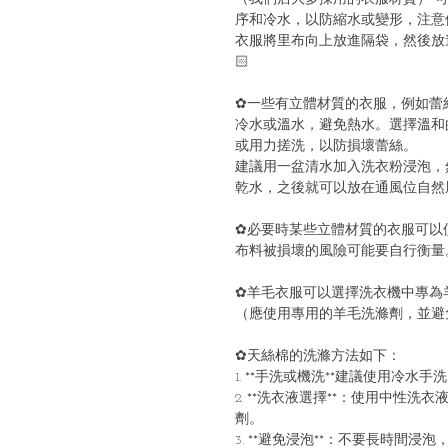
序和冷水，以防縮水或變形，注意
衣服將里布向上放進隔袋，然後放
🏻
✿一些有立體材質的衣服，例如蕾
冷水或溫水，避免熱水。選擇溫和
或用力搓洗，以防損壞蕾絲。
建議用一盆清水加入洗衣粉浸泡，
乾水，之後就可以放在通風位自然風
✿必要時某些立體材質的衣服可以
布料被損壞的風險可能要自行衡量
✿羊毛衣服可以選擇洗衣機中專為羊
（應使用專用的羊毛洗滌劑，並避
✿天絲棉的洗滌方法如下：
1. **手洗或機洗**建議使用冷
2. **洗衣液選擇**：使用中性
劑。
3. **避免浸泡**：不要長時間浸