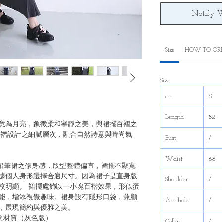
Notify 
Size
HOW TO OR
Size
cm
S
Length
82
“Luna”一詞，意為月亮，象徵柔和寧靜之美，與裙擺百褶之
則突出百褶設計之細膩層次，融合自然詩意與時尚氣
Bust
/
Waist
68
鉛筆裙之修身感，版型整體偏直，裙擺不顯寬
據個人身形選擇合適尺寸。因為裙子是直身版
Shoulder
/
較明顯。 裙擺處飾以一小塊百褶效果，形似蛋
能，增添視覺趣味。裙身設有隱形口袋，兼顧
Armhole
/
，展現簡約與優雅之美。
 穿著效果與材質（灰色版）
Collar
/