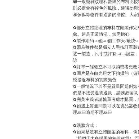
✿一般複雜紋理和蕾絲的布料比較
則必定會有掉色的風險，建議勿與
和傢俬等物件有過多的磨擦。大家購
✿部分立體紋理的布料在剛製作完
象。這是正常情況，無需擔心
✿製作期約30至40個工作天/最快
✿因為每件都是獨立人手按訂單製
逐一製造，尺寸或許有1-4cm誤差
諒
✿訂單一經確立不可取消或者更改內
✿圖片是在白光燈之下拍攝的（偏
較接近布料的實際顏色
✿一般情況下若不是質量問題例如
們是不接受退貨退款，請務必留意
✿完美主義者請慎重考慮才購買，
✿如遇上質量問題可以在貨品簽收後
理🙏🏻逾期不理🙏🏻
✿洗滌方式：
✿如果是沒有立體圖案的布料，例
（我們店大多採用的衣服材質） 