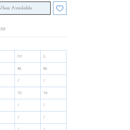
When Available
DER
M
L
82
82
/
/
72
76
/
/
/
/
/
/