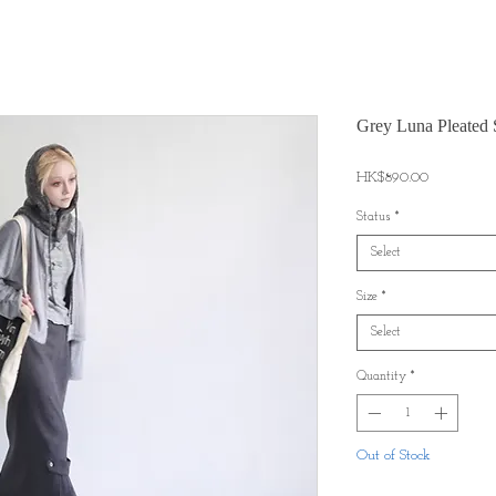
Grey Luna Pleated 
Price
HK$890.00
Status
*
Select
Size
*
Select
Quantity
*
Out of Stock