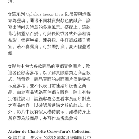
薄。
✿這系列 Ophelia’s Breeze Dress 以吊帶與蝴蝶
結為靈魂，通過不同材質與顏色的融合，譜
寫出時尚與詩意的多重風景。搭配上，這款
背心裙靈活百變，可與長靴或各式外套相得
益彰，疊穿半裙、連身裙、牛仔褲或褲子皆
宜。若不喜露肩，可加層打底，夏天輕盈透
氣
✿影片中包含各款商品的單獨實物圖片，歡
迎各位顧客參考，以了解實際購買之商品款
式。請留意，商品頁面的封面圖片僅供穿搭
示意參考，並不代表目前連結所販售之商
品。由於商品皆為單件獨立販售，除非有特
別備註說明，請顧客務必查看本頁面所對應
之商品內容，以確認所選購之服飾款式。此
外，影片中設有假人模特展示，如模特身上
所穿即為該商品，亦可作為辨識參考
𝐀𝐭𝐞𝐥𝐢𝐞𝐫 𝐝𝐞 𝐂𝐡𝐚𝐫𝐥𝐨𝐭𝐭𝐞 𝐂𝐬𝐚𝐬𝐞𝐰𝐟𝐚𝐫𝐚'𝐬 𝐂𝐨𝐥𝐥𝐞𝐜𝐭𝐢𝐨𝐧
✿ 請注意，您收到的衣物圖案可能與圖片中