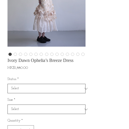
Ivory Dawn Ophelia’s Breeze Dress
Price
HK$1,880.00
Status
*
Size
*
Quantity
*