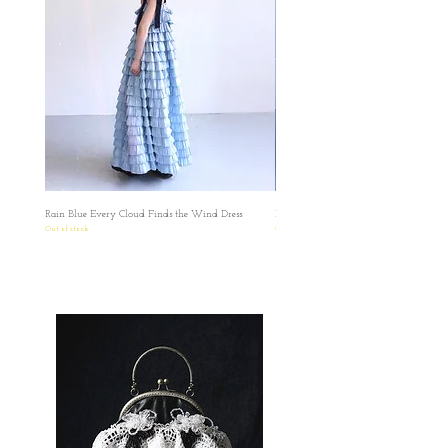
colour may vary Please manage your
✿圖片色調偏藍, 是在白光燈之下拍攝的，影
expectations
片則在陽光下直出，顏色偏黃，比較接近布
✿No cancellation of Pre-orders.
料的實際顏色
✿台灣和澳門地區HKD1500包郵
✿影片膚色也會較圖片深色，皮膚偏黃或者
✿某些地區因為疫情問題只能用海運
健康小麥色的客人可以參考影片中的衣服上
✿因台灣海關的需要，台灣客人請填寫中文
身效果
全名和身份證或居留證號碼作認證用途。 如
All dimensions are measured manually with
有任何疑問想再作查詢，歡迎透過此網站或
deviation （ranged）at 1-4cm.
者IG聯絡我們。 如果在訂單上因私隱問題不
Sample Clothe in the pic: Size S
想填寫有關號碼，我們亦可私下以電郵聯絡
Blonde Hair Model:
160cm /43kg
Rain Blue Every Cloud Finds the Wind Dress
Ivory Glow Every Cloud Finds the Win
索取，保障雙方資料。
Bust: 81cm (32inch)
Out of stock
Out of stock
✿日本の方へのお願い： 海外から発送する
Waist: 58cm (23 inch)
ため、お名前とご住所を英語にてご記入い
Hip: 86cm (34inch)
ただきますようお願い申し上げます。 お客
Shoulder: 37cm
様にはご不便をおかけいたしますが、 何卒
ご理解賜りますようお願い申し上げます。
✿ ✿ ✿ ✿ ✿ ✿ ✿ ✿ ✿ ✿ ✿ ✿ ✿