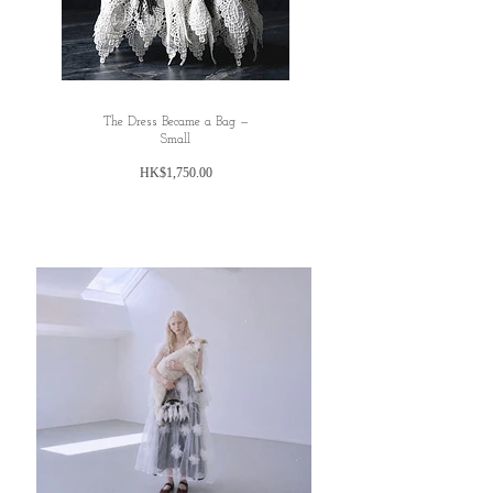
The Dress Became a Bag —
Small
Price
HK$1,750.00