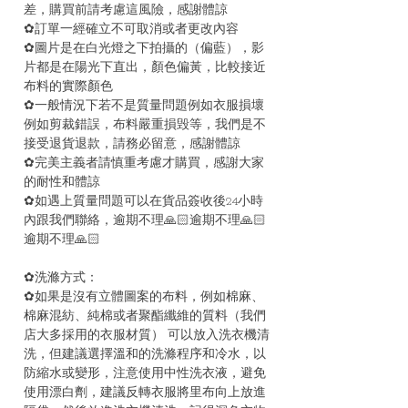
差，購買前請考慮這風險，感謝體諒
✿訂單一經確立不可取消或者更改內容
✿圖片是在白光燈之下拍攝的（偏藍），影
片都是在陽光下直出，顏色偏黃，比較接近
布料的實際顏色
✿一般情況下若不是質量問題例如衣服損壞
例如剪裁錯誤，布料嚴重損毁等，我們是不
接受退貨退款，請務必留意，感謝體諒
✿完美主義者請慎重考慮才購買，感謝大家
的耐性和體諒
✿如遇上質量問題可以在貨品簽收後24小時
內跟我們聯絡，逾期不理🙏🏻逾期不理🙏🏻
逾期不理🙏🏻
✿洗滌方式：
✿如果是沒有立體圖案的布料，例如棉麻、
棉麻混紡、純棉或者聚酯纖維的質料（我們
店大多採用的衣服材質） 可以放入洗衣機清
洗，但建議選擇溫和的洗滌程序和冷水，以
防縮水或變形，注意使用中性洗衣液，避免
使用漂白劑，建議反轉衣服將里布向上放進