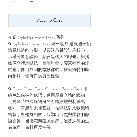
Add to Cart
介紹 Ophelia’s Breeze Dress 系列
✿ Ophelia’s Breeze Dress 統一版型 這款裙子如
清風掠過的剪影，以靈活吊帶設計為核心，
吊帶可隨意調節，貼合每個人的線條。裙擺
綴滿立體蝴蝶結，層層堆疊，帶來輕盈的浮
動感，像自然間的微妙律動，散發獨特的時
尚韻味，也有口袋實用性強。
✿ Forest Green Elegy Ophelia’s Breeze Dress 墨
綠色如森林的低語，選用厚實立體的織物
（見圖片中深綠裙身的粗糙紋理與花瓣點
綴），質感如大地苔蘚，蝴蝶結以柔軟織料
繪製，與裙身相融，勾勒出自然與柔韌的靜
謐交響。裙擺花瓣隨風起舞，透著深沉的生
命氣息，布料厚度中等。