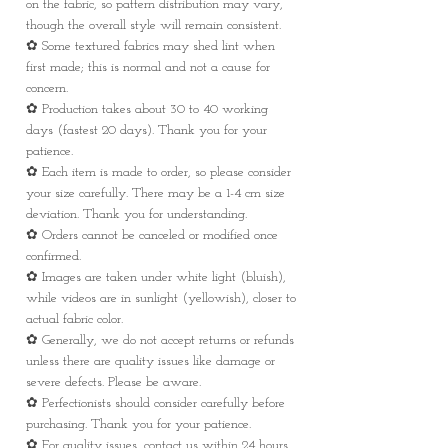
on the fabric, so pattern distribution may vary,
though the overall style will remain consistent.
✿ Some textured fabrics may shed lint when
first made; this is normal and not a cause for
concern.
✿ Production takes about 30 to 40 working
days (fastest 20 days). Thank you for your
patience.
✿ Each item is made to order, so please consider
your size carefully. There may be a 1-4 cm size
deviation. Thank you for understanding.
✿ Orders cannot be canceled or modified once
confirmed.
✿ Images are taken under white light (bluish),
while videos are in sunlight (yellowish), closer to
actual fabric color.
✿ Generally, we do not accept returns or refunds
unless there are quality issues like damage or
severe defects. Please be aware.
✿ Perfectionists should consider carefully before
purchasing. Thank you for your patience.
✿ For quality issues, contact us within 24 hours