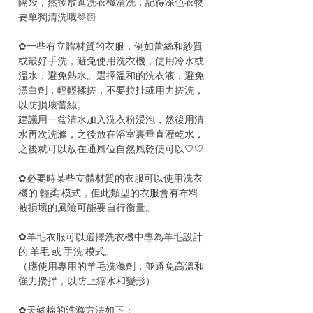
隔袋，然後放進洗衣機清洗，記得深色衣物
要單獨清洗哦🫶🏻
✿一些有立體材質的衣服，例如蕾絲和紗質
或最好手洗，避免使用洗衣機，使用冷水或
溫水，避免熱水。選擇溫和的洗衣液，避免
漂白劑，輕輕揉搓，不要拉扯或用力搓洗，
以防損壞蕾絲。
建議用一盆清水加入洗衣粉浸泡，然後用清
水再次洗滌，之後放在浴室裏垂直瀝乾水，
之後就可以放在通風位自然風乾便可以🤍🤍
✿必要時某些立體材質的衣服可以使用洗衣
機的“輕柔”模式，但此類型的衣服會有布料
被損壞的風險可能要自行衡量。
✿羊毛衣服可以選擇洗衣機中專為羊毛設計
的“羊毛”或“手洗”模式。
（應使用專用的羊毛洗滌劑，並避免高溫和
強力攪拌，以防止縮水和變形）
✿天絲棉的洗滌方法如下：