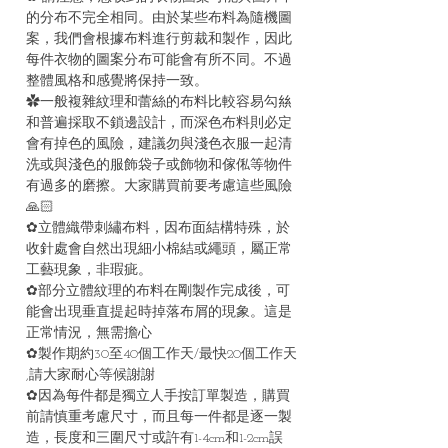
的分布不完全相同。由於某些布料為隨機圖
案，我們會根據布料進行剪裁和製作，因此
每件衣物的圖案分布可能會有所不同。不過
整體風格和感覺將保持一致。
✿一般複雜紋理和蕾絲的布料比較容易勾𢇃
和普遍採取不鎖邊設計，而深色布料則必定
會有掉色的風險，建議勿與淺色衣服一起清
洗或與淺色的服飾袋子或飾物和傢俬等物件
有過多的磨擦。大家購買前要考慮這些風險
🙏🏻
✿立體織帶刺繡布料，因布面結構特殊，於
收針處會自然出現細小棉結或繩頭，屬正常
工藝現象，非瑕疵。
✿部分立體紋理的布料在剛製作完成後，可
能會出現垂直提起時掉落布屑的現象。這是
正常情況，無需擔心
✿製作期約30至40個工作天/最快20個工作天
,請大家耐心等候謝謝
✿因為每件都是獨立人手按訂單製造，購買
前請慎重考慮尺寸，而且每一件都是逐一製
造，長度和三圍尺寸或許有1-4cm和1-2cm誤