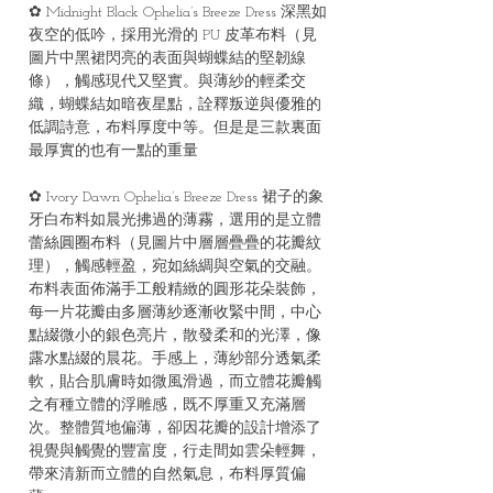
✿ Midnight Black Ophelia’s Breeze Dress 深黑如
夜空的低吟，採用光滑的 PU 皮革布料（見
圖片中黑裙閃亮的表面與蝴蝶結的堅韌線
條），觸感現代又堅實。與薄紗的輕柔交
織，蝴蝶結如暗夜星點，詮釋叛逆與優雅的
低調詩意，布料厚度中等。但是是三款裏面
最厚實的也有一點的重量
✿ Ivory Dawn Ophelia’s Breeze Dress 裙子的象
牙白布料如晨光拂過的薄霧，選用的是立體
蕾絲圓圈布料（見圖片中層層疊疊的花瓣紋
理），觸感輕盈，宛如絲綢與空氣的交融。
布料表面佈滿手工般精緻的圓形花朵裝飾，
每一片花瓣由多層薄紗逐漸收緊中間，中心
點綴微小的銀色亮片，散發柔和的光澤，像
露水點綴的晨花。手感上，薄紗部分透氣柔
軟，貼合肌膚時如微風滑過，而立體花瓣觸
之有種立體的浮雕感，既不厚重又充滿層
次。整體質地偏薄，卻因花瓣的設計增添了
視覺與觸覺的豐富度，行走間如雲朵輕舞，
帶來清新而立體的自然氣息，布料厚質偏