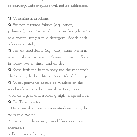
of delivery. Late inquiries will not be addressed.
✿ Washing instructions:
✿ For non-textured fabrics (e.g., cotton,
polyester), machine wash on a gentle cycle with
cold water, using a mild detergent. Wash dark
colors separately.
✿ For textured items (e.g., lace), hand wash in
cold or lukewarm water. Avoid hot water. Soak
in soapy water, rinse, and air dry.
✿ Some textured fabrics may use the machine’s
“delicate” cycle, but this carries a risk of damage.
✿ Wool garments should be washed on the
machine’s wool or handwash setting, using a
wool detergent and avoiding high temperatures.
✿ For Tencel cotton:
1. Hand wash or use the machine’s gentle cycle
with cold water.
2. Use a mild detergent; avoid bleach or harsh
chemicals.
3. Do not soak for long.