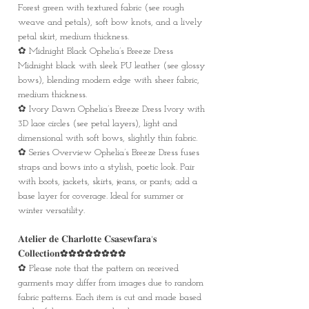
Forest green with textured fabric (see rough
weave and petals), soft bow knots, and a lively
petal skirt, medium thickness.
✿ Midnight Black Ophelia’s Breeze Dress
Midnight black with sleek PU leather (see glossy
bows), blending modern edge with sheer fabric,
medium thickness.
✿ Ivory Dawn Ophelia’s Breeze Dress Ivory with
3D lace circles (see petal layers), light and
dimensional with soft bows, slightly thin fabric.
✿ Series Overview Ophelia’s Breeze Dress fuses
straps and bows into a stylish, poetic look. Pair
with boots, jackets, skirts, jeans, or pants; add a
base layer for coverage. Ideal for summer or
winter versatility.
𝐀𝐭𝐞𝐥𝐢𝐞𝐫 𝐝𝐞 𝐂𝐡𝐚𝐫𝐥𝐨𝐭𝐭𝐞 𝐂𝐬𝐚𝐬𝐞𝐰𝐟𝐚𝐫𝐚'𝐬
𝐂𝐨𝐥𝐥𝐞𝐜𝐭𝐢𝐨𝐧✿✿✿✿✿✿✿✿
✿ Please note that the pattern on received
garments may differ from images due to random
fabric patterns. Each item is cut and made based