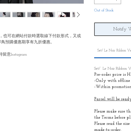
Out of Stock
Notify 
，也可在網站付款時選取線下付款形式，又或
早鳥預購優惠期享有九折優惠。
Set/ Le Noir Ribbon V
Instagram
Set/ Le Noir Ribbon
Pre-order price is
-Only with offlin
-Within promotion
Parcel will be re
Please make sure t
the Terms before pl
Please read the size
made-to-order.