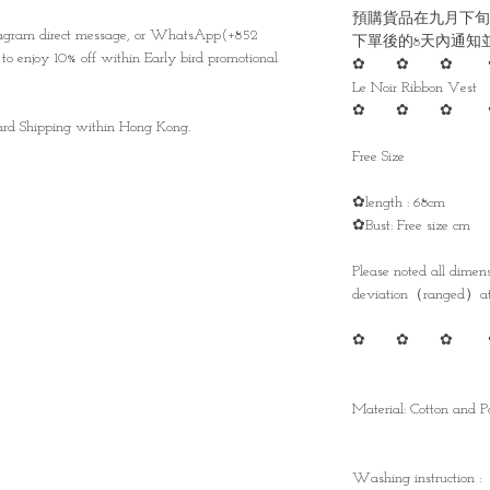
預購貨品在九月下旬
stagram direct message, or WhatsApp(+852
下單後的8天內通知
to enjoy 10% off within Early bird promotional
✿ ✿ ✿ 
Le Noir Ribbon Vest
✿ ✿ ✿ 
ndard Shipping within Hong Kong.
Free Size
✿length : 68cm
✿Bust: Free size cm
Please noted all dime
deviation（ranged）at 
✿ ✿ ✿ 
Material: Cotton and Po
Washing instruction :