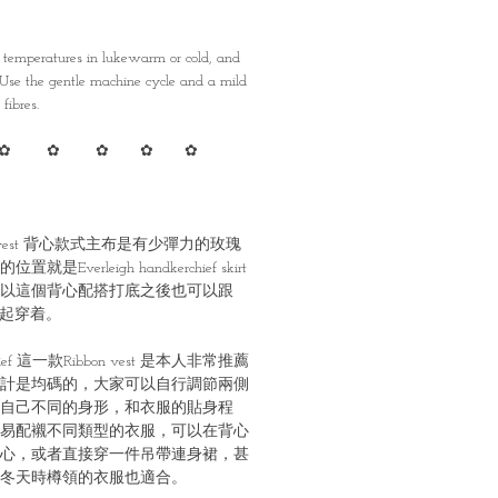
emperatures in lukewarm or cold, and
. Use the gentle machine cycle and a mild
fibres.
✿ ✿ ✿ ✿ ✿
n vest 背心款式主布是有少彈力的玫瑰
verleigh handkerchief skirt
以這個背心配搭打底之後也可以跟
裙一起穿着。
erchief 這一款Ribbon vest 是本人非常推薦
計是均碼的，大家可以自行調節兩側
自己不同的身形，和衣服的貼身程
易配襯不同類型的衣服，可以在背心
心，或者直接穿一件吊帶連身裙，甚
冬天時樽領的衣服也適合。