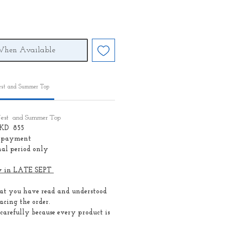
When Available
est and Summer Top
 Vest and Summer Top
 HKD 855
e payment
al period only
ady in LATE SEPT
hat you have read and understood
acing the order.
 carefully because every product is