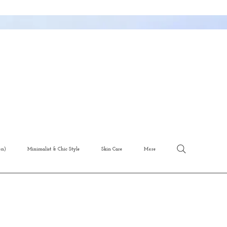
on)
Minimalist & Chic Style
Skin Care
More