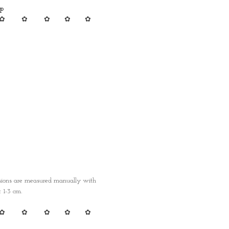
op
✿ ✿ ✿ ✿ ✿
nsions are measured manually with
1-3 cm.
✿ ✿ ✿ ✿ ✿