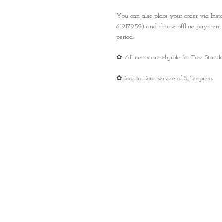
You can also place your order via In
61917959) and choose offline payment 
period.
✿ All items are eligible for Free Sta
✿Door to Door service of SF express