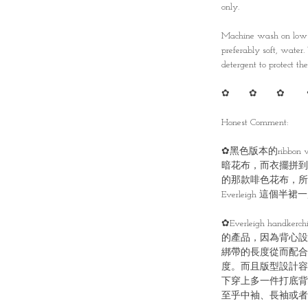
only.
Machine wash on low t
preferably soft, water
detergent to protect the 
✿ ✿ ✿ 
Honest Comment:
✿黑色版本的ribbo
暗花布，而衣擺拼到的位置就是E
的那款啡色花布，所
Everleigh 這個半
✿Everleigh handk
的產品，因為背心設
綁帶的長度從而配合
度。而且版型設計容
下穿上多一件打底背
至乎中袖、長袖或者