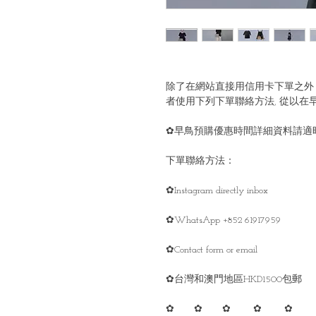
除了在網站直接用信用卡下單之外
者使用下列下單聯絡方法, 從以在
✿早鳥預購優惠時間詳細資料請適時留意
下單聯絡方法：
✿Instagram directly inbox
✿WhatsApp +852 61917959
✿Contact form or email
✿台灣和澳門地區HKD1500包郵
✿ ✿ ✿ ✿ ✿