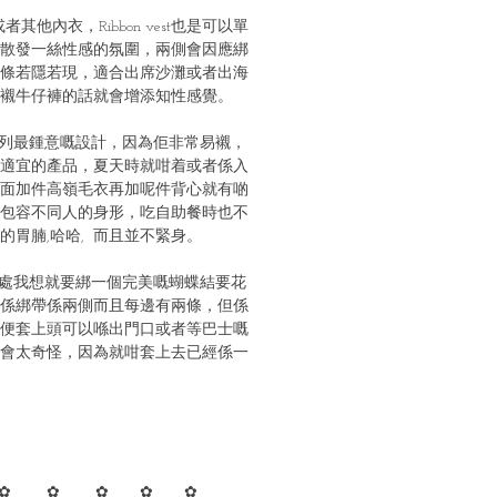
 或者其他內衣，Ribbon vest也是可以單
散發一絲性感的氛圍，兩側會因應綁
條若隱若現，適合出席沙灘或者出海
襯牛仔褲的話就會增添知性感覺。
列最鍾意嘅設計，因為佢非常易襯，
適宜的產品，夏天時就咁着或者係入
面加件高嶺毛衣再加呢件背心就有啲
包容不同人的身形，吃自助餐時也不
的胃腩,哈哈, 而且並不緊身。
處我想就要綁一個完美嘅蝴蝶結要花
係綁帶係兩側而且每邊有兩條，但係
便套上頭可以喺出門口或者等巴士嘅
會太奇怪，因為就咁套上去已經係一
✿ ✿ ✿ ✿ ✿