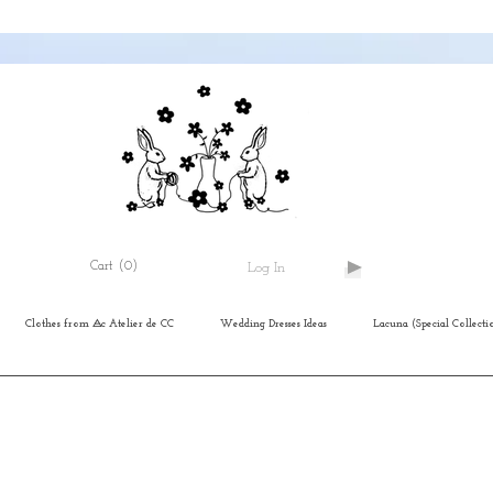
Cart
(0)
Log In
Clothes from ⨺c Atelier de CC
Wedding Dresses Ideas
Lacuna (Special Collecti