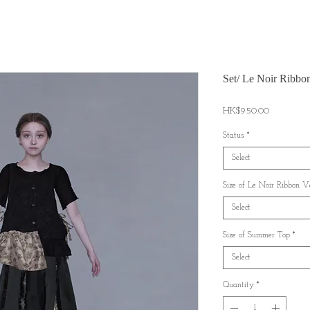
Set/ Le Noir Ribbo
Price
HK$950.00
Status
*
Select
Size of Le Noir Ribbon 
Select
Size of Summer Top
*
Select
Quantity
*