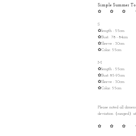
Simple Summer T
✿ ✿ ✿ 
S
✿length : 55cm
✿Bust: 78 - 84cm
✿Sleeve : 30cm
✿Colar: 55cm
M
✿length : 55cm
✿Bust: 85-93cm
✿Sleeve : 30cm
✿Colar: 55cm
Please noted all dime
deviation（ranged）at 
✿ ✿ ✿ 