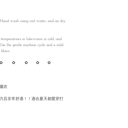
 Hand wash using cool water, and air dry
emperatures in lukewarm or cold, and
. Use the gentle machine cycle and a mild
fibres.
✿ ✿ ✿ ✿ ✿
曬衣
力且非常舒適！！適合夏天都愛穿打