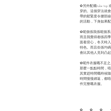
✿另外配襯tube top
穿的。這個穿法就會
帶的鬆緊度令腰部線
的活動，下身如果配
✿呢個係我係呢個系
而且我覺得都係四季
面着背心，冬天時入
特色。而且佢係均碼
會比其他人見到凸起
✿呢件衣服嘅不足之
那麼一點點時間，唔
其實趕時間嘅時候隨
時間慢慢綁返，都唔
件完整嘅衣服。
✿ ✿ ✿ 