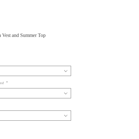
n Vest and Summer Top
Vest
*