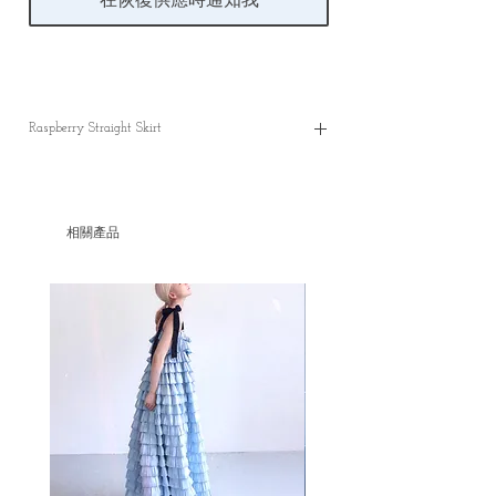
在恢復供應時通知我
Raspberry Straight Skirt
Raspberry Straight Skirt
Free Size
相關產品
✿length : 88cm
✿Waist : 66 cm -75cm
All dimensions are measured manually with
deviation （ranged）at 1-3cmmm.
✿60 % wool
Honest commemt
✿裙子是羊毛和棉麻編織而成，所以有起毛
團的情況，看到把它剪掉就可以的，並不是
平常那些毛粒，通常會出現在邊緣位，小毛
團是因為磨擦而形成的，平常看到剪掉就可
以不會影響裙子外觀;)