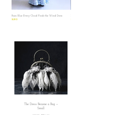
Rain Blue Every Cloud Finds the Wind Dress
Ivory Glow Every Cloud Finds the Win
無庫存
無庫存
The Dress Became a Bag —
Small