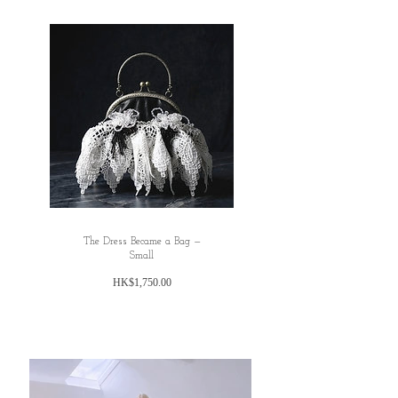
The Dress Became a Bag —
Small
価
HK$1,750.00
格