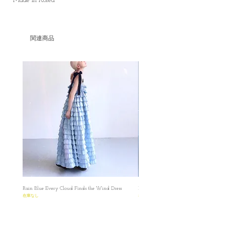
Made in Korea
関連商品
Rain Blue Every Cloud Finds the Wind Dress
Ivory Glow Every Cloud Finds the Win
在庫なし
在庫なし