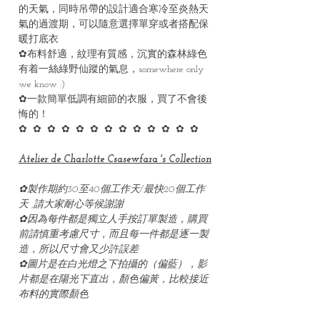
的天氣，同時吊帶的設計適合寒冷至炎熱天
氣的過渡期，可以隨意選擇單穿或者搭配保
暖打底衣
✿布料舒適，紋理有質感，沉實的森林綠色
有着一絲綠野仙蹤的氣息，somewhere only
we know :)
✿一款簡單低調有細節的衣服，買了不會後
悔的！
✿ ✿ ✿ ✿ ✿ ✿ ✿ ✿ ✿ ✿ ✿ ✿ ✿
Atelier de Charlotte Csasewfara 's Collection
✿製作期約30至40個工作天/最快20個工作
天 ,請大家耐心等候謝謝
✿因為每件都是獨立人手按訂單製造，購買
前請慎重考慮尺寸，而且每一件都是逐一製
造，所以尺寸會又少許誤差
✿圖片是在白光燈之下拍攝的（偏藍），影
片都是在陽光下直出，顏色偏黃，比較接近
布料的實際顏色