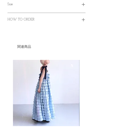
Size
HOW TO ORDER
✿Order on this website and complete the
Length: 123 cm
payment online or offline
Bust: 138+cm
✿Worldwide Shipping
関連商品
✿Free Standard Shipping is offered on orders
over HKD400 within Hong Kong.
✿Door to Door service of SF express
✿Some photos are for sample purposes only,
colour may vary Please manage your
expectations
✿No cancellation of Pre-orders.
✿台灣和澳門地區HKD1500包郵
✿某些地區因為疫情問題只能用海運
✿因台灣海關的需要，台灣客人請填寫中文
全名和身份證或居留證號碼作認證用途。 如
有任何疑問想再作查詢，歡迎透過此網站或
者IG聯絡我們。 如果在訂單上因私隱問題不
想填寫有關號碼，我們亦可私下以電郵聯絡