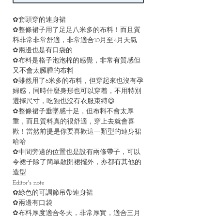
✿套頭穿的連身裙
✿整條裙子用了足足八米多的布料！而且質
料非常非常舒適，非常適合10月至4月天氣
✿兩邊也是有口袋的
✿布料是格子泡泡棉的感覺，非常有質感但
又不會太臃腫的布料
✿雖然用了8米多的布料，但穿起來也沒有孕
婦感，同時什麼身形也可以穿着，不用特別
選擇尺寸，吃飽也沒有衣服束縛😆
✿整條裙子垂墜感十足，但布料不會太厚
重，而且質料真的很舒適，穿上去就會喜
歡！當然前提是你要喜歡這一類型的連身裙
哈哈
✿中間旁邊的位置也是設有兩條帶子，可以
令裙子除了簡單散開裙擺外，亦都有其他的
造型
Editor's note
✿綠色的可調節吊帶連身裙
✿兩邊有口袋
✿布料厚度適合冬天，非常厚實，適合三月