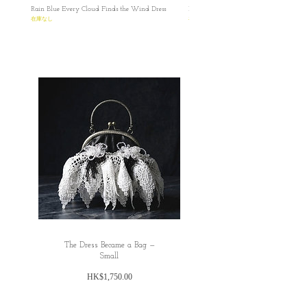
Rain Blue Every Cloud Finds the Wind Dress
Ivory Glow Every Cloud Finds the Win
索取，保障雙方資料。
在庫なし
在庫なし
✿日本の方へのお願い： 海外から発送する
ため、お名前とご住所を英語にてご記入い
ただきますようお願い申し上げます。 お客
様にはご不便をおかけいたしますが、 何卒
ご理解賜りますようお願い申し上げます。
✿ ✿ ✿ ✿ ✿ ✿ ✿ ✿ ✿ ✿ ✿ ✿ ✿
The Dress Became a Bag —
Small
価
HK$1,750.00
格