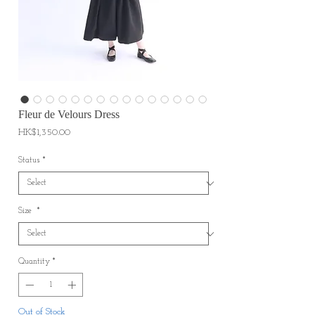
Fleur de Velours Dress
Price
HK$1,350.00
Status
*
Size
*
Quantity
*
Out of Stock