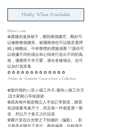
Notify When Available
Editor's note
✿露腰的連身裙子，腰部兩側縷空，剛好可
以修飾整個腰形，裙擺兩側也可以隨意選擇
綁上蝴蝶結，中和整體的禮服感覺 🤍讓你可
以根據不同的場合和心情來打造出不同的風
格，優雅而不失可愛，適合各種場合。也可
以加打底穿着
✿ ✿ ✿ ✿ ✿ ✿ ✿ ✿ ✿ ✿ ✿ ✿ ✿
Atelier de Charlotte Csasewfara 's Collection
✿製作期約30至40個工作天/最快20個工作天
,請大家耐心等候謝謝
✿因為每件都是獨立人手按訂單製造，購買
前請慎重考慮尺寸，而且每一件都是逐一製
造，所以尺寸會又少許誤差
✿圖片是在白光燈之下拍攝的（偏藍），影
片都是在陽光下直出，顏色偏黃，比較接近