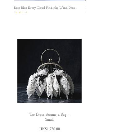
想填寫有關號碼，我們亦可私下以電郵聯絡
Rain Blue Every Cloud Finds the Wind Dress
Ivory Glow Every Cloud Finds the Win
索取，保障雙方資料。
Out of stock
Out of stock
✿日本の方へのお願い： 海外から発送する
ため、お名前とご住所を英語にてご記入い
ただきますようお願い申し上げます。 お客
様にはご不便をおかけいたしますが、 何卒
ご理解賜りますようお願い申し上げます。
✿ ✿ ✿ ✿ ✿ ✿ ✿ ✿ ✿ ✿ ✿ ✿ ✿
The Dress Became a Bag —
Small
Price
HK$1,750.00