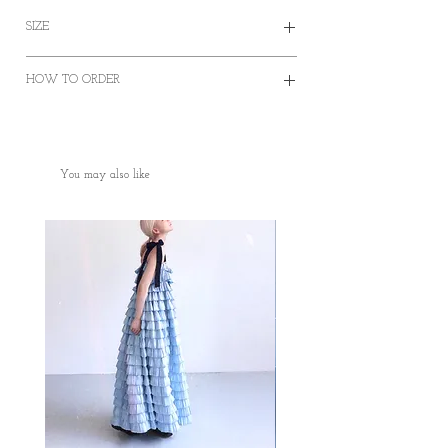
SIZE
Size
HOW TO ORDER
cm
S
M
L
✿Order on this website and complete the
payment online or offline
Length (excluding strap)
118
118
118
✿Worldwide Shipping
You may also like
✿Free Standard Shipping is offered on orders
Bust
83
88
95
over HKD400 within Hong Kong.
✿Door to Door service of SF express
Waist
72
78
82
✿Some photos are for sample purposes only,
colour may vary Please manage your
Shoulder
32
33
34
expectations
✿No cancellation of Pre-orders.
Armhole
48
52
54
✿台灣和澳門地區HKD1500包郵
✿某些地區因為疫情問題只能用海運
Collar
38
42
44
✿因台灣海關的需要，台灣客人請填寫中文
✿ ✿ ✿ ✿ ✿ ✿ ✿✿ ✿ ✿ ✿ ✿ ✿ ✿
全名和身份證或居留證號碼作認證用途。 如
Please noted all dimensions are measured
有任何疑問想再作查詢，歡迎透過此網站或
manually with deviation（ranged）at 1-3 cm.
者IG聯絡我們。 如果在訂單上因私隱問題不